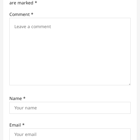
a
are marked
*
t
Comment
*
i
o
n
Name
*
Email
*