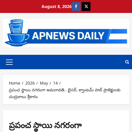
Skip
August 8, 2026
https://www.facebook.com/
https://x.com/
to
content
Primary
Menu
Home
2026
May
14
ప్రపంచ స్థాయి నగరంగా అమరావతి.. బైసర్, క్వాంటమ్ హబ్ ప్రాజెక్టులకు
చంద్రబాబు శ్రీకారం
ప్రపంచ స్థాయి నగరంగా