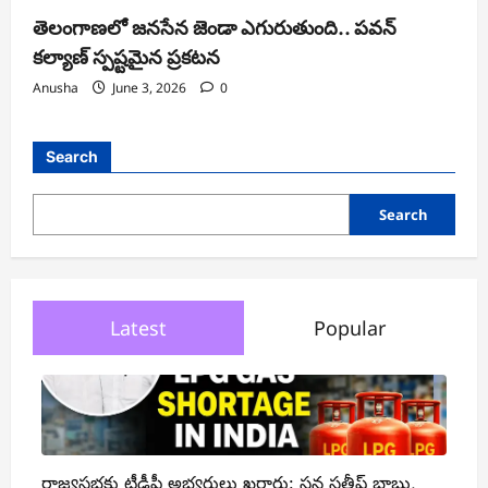
తెలంగాణలో జనసేన జెండా ఎగురుతుంది.. పవన్
కల్యాణ్ స్పష్టమైన ప్రకటన
Anusha
June 3, 2026
0
Search
Search
Latest
Popular
రాజ్యసభకు టీడీపీ అభ్యర్థులు ఖరారు: సన సతీష్ బాబు,