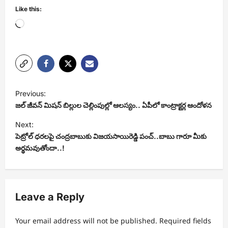
Like this:
Loading…
P
Previous:
o
జల్ జీవన్ మిషన్ బిల్లుల చెల్లింపుల్లో ఆలస్యం.. ఏపీలో కాంట్రాక్టర్ల ఆందోళన
s
Next:
t
పెట్రోల్ ధరలపై చంద్రబాబుకు విజయసాయిరెడ్డి పంచ్..బాబు గారూ మీకు
అర్థమవుతోందా..!
n
a
v
Leave a Reply
i
g
Your email address will not be published.
Required fields