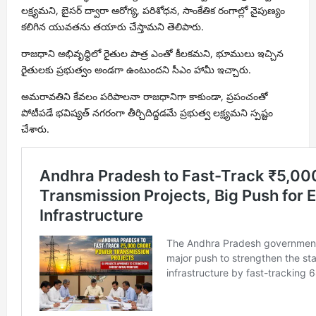
లక్ష్యమని, బైసర్ ద్వారా ఆరోగ్య, పరిశోధన, సాంకేతిక రంగాల్లో నైపుణ్యం
కలిగిన యువతను తయారు చేస్తామని తెలిపారు.
రాజధాని అభివృద్ధిలో రైతుల పాత్ర ఎంతో కీలకమని, భూములు ఇచ్చిన
రైతులకు ప్రభుత్వం అండగా ఉంటుందని సీఎం హామీ ఇచ్చారు.
అమరావతిని కేవలం పరిపాలనా రాజధానిగా కాకుండా, ప్రపంచంతో
పోటీపడే భవిష్యత్ నగరంగా తీర్చిదిద్దడమే ప్రభుత్వ లక్ష్యమని స్పష్టం
చేశారు.