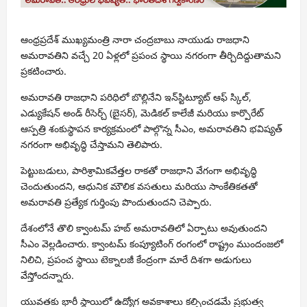
ఆంధ్రప్రదేశ్ ముఖ్యమంత్రి
నారా చంద్రబాబు నాయుడు
రాజధాని
అమరావతి
ని వచ్చే 20 ఏళ్లలో ప్రపంచ స్థాయి నగరంగా తీర్చిదిద్దుతామని
ప్రకటించారు.
అమరావతి రాజధాని పరిధిలో బొల్లినేని ఇన్‌స్టిట్యూట్ ఆఫ్ స్కిల్,
ఎడ్యుకేషన్ అండ్ రీసెర్చ్ (బైసర్), మెడికల్ కాలేజీ మరియు కార్పొరేట్
ఆస్పత్రి శంకుస్థాపన కార్యక్రమంలో పాల్గొన్న సీఎం, అమరావతిని భవిష్యత్
నగరంగా అభివృద్ధి చేస్తామని తెలిపారు.
పెట్టుబడులు, పారిశ్రామికవేత్తల రాకతో రాజధాని వేగంగా అభివృద్ధి
చెందుతుందని, ఆధునిక మౌలిక వసతులు మరియు సాంకేతికతతో
అమరావతి ప్రత్యేక గుర్తింపు పొందుతుందని చెప్పారు.
దేశంలోనే తొలి క్వాంటమ్ హబ్ అమరావతిలో ఏర్పాటు అవుతుందని
సీఎం వెల్లడించారు. క్వాంటమ్ కంప్యూటింగ్ రంగంలో రాష్ట్రం ముందంజలో
నిలిచి, ప్రపంచ స్థాయి టెక్నాలజీ కేంద్రంగా మారే దిశగా అడుగులు
వేస్తోందన్నారు.
యువతకు భారీ స్థాయిలో ఉద్యోగ అవకాశాలు కల్పించడమే ప్రభుత్వ