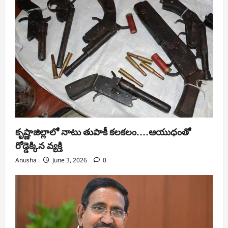
కృష్ణాజిల్లాలో నాటు తుపాకీ కలకలం….ఆయుధంతో
రోడ్డెక్కిన వ్యక్తి
Anusha
June 3, 2026
0