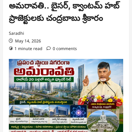
అమరావతి.. బైసర్, క్వాంటమ్ హబ్
ప్రాజెక్టులకు చంద్రబాబు శ్రీకారం
Saradhi
May 14, 2026
1 minute read
0 comments