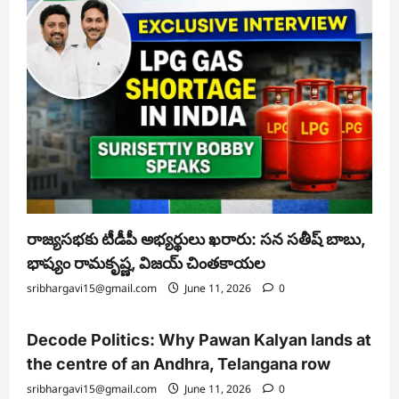
రాజ్యసభకు టీడీపీ అభ్యర్థులు ఖరారు: సన సతీష్ బాబు,
భాష్యం రామకృష్ణ, విజయ్ చింతకాయల
sribhargavi15@gmail.com
June 11, 2026
0
Decode Politics: Why Pawan Kalyan lands at
the centre of an Andhra, Telangana row
sribhargavi15@gmail.com
June 11, 2026
0