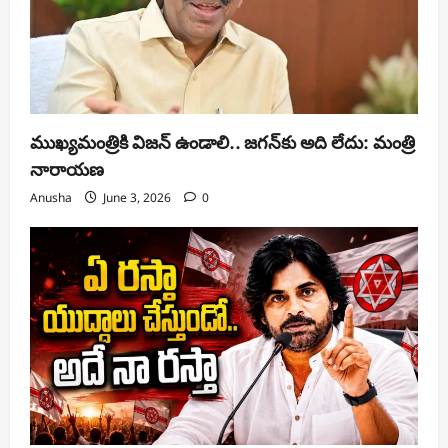
ముఖ్యమంత్రికి విజన్ ఉండాలి.. జగన్‌కు అది లేదు: మంత్రి
నారాయణ
Anusha
June 3, 2026
0