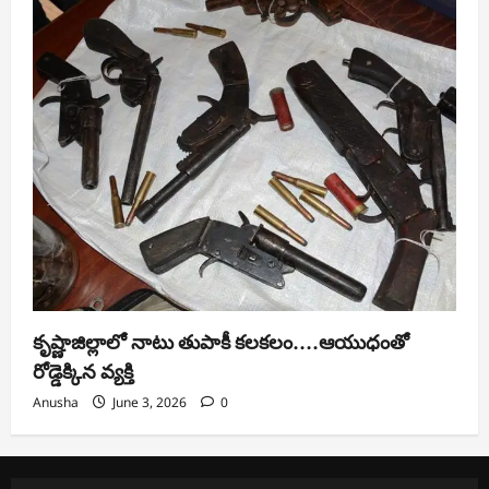
కృష్ణాజిల్లాలో నాటు తుపాకీ కలకలం….ఆయుధంతో
రోడ్డెక్కిన వ్యక్తి
Anusha
June 3, 2026
0