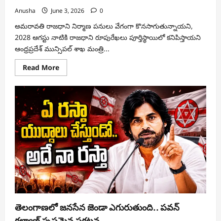
Anusha
June 3, 2026
0
అమరావతి రాజధాని నిర్మాణ పనులు వేగంగా కొనసాగుతున్నాయని,
2028 ఆగస్టు నాటికి రాజధాని రూపురేఖలు పూర్తిస్థాయిలో కనిపిస్తాయని
ఆంధ్రప్రదేశ్ మున్సిపల్ శాఖ మంత్రి...
Read
Read More
more
about
ముఖ్యమంత్రికి
విజన్
ఉండాలి..
జగన్‌కు
అది
లేదు:
మంత్రి
నారాయణ
తెలంగాణలో జనసేన జెండా ఎగురుతుంది.. పవన్
కల్యాణ్ స్పష్టమైన ప్రకటన