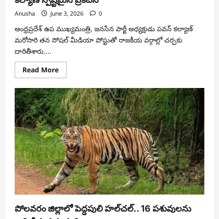
Anusha
June 3, 2026
0
ఆంధ్రప్రదేశ్ ఉప ముఖ్యమంత్రి, జనసేన పార్టీ అధ్యక్షుడు పవన్ కల్యాణ్
మరోసారి తన సోషల్ మీడియా పోస్టుతో రాజకీయ వర్గాల్లో చర్చకు
దారితీశారు....
Read
Read More
more
about
తెలంగాణలో
జనసేన
జెండా
ఎగురుతుంది..
పవన్
కల్యాణ్
స్పష్టమైన
ప్రకటన
పోలవరం జిల్లాలో పెద్దపులి హల్‌చల్.. 16 పశువులను