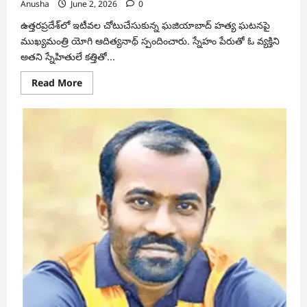
Anusha
June 2, 2026
0
ఉత్తరప్రదేశ్‌లో ఇటీవల చోటుచేసుకున్న ఘజియాబాద్ హత్య ఘటనపై
ముఖ్యమంత్రి యోగి ఆదిత్యనాథ్ స్పందించారు. స్నేహం పేరుతో ఓ వ్యక్తిని
అతని స్నేహితులే కత్తితో...
Read
Read More
more
about
స్నేహం
ముసుగులో
హత్యలు
ఆమోదయోగ్యం
కాదు:
సీఎం
యోగి
ఆదిత్యనాథ్