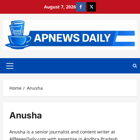
Skip
August 7, 2026
https://www.facebook.com/
https://x.com/
to
content
Primary
Menu
Home
Anusha
Anusha
Anusha is a senior journalist and content writer at
APNewsDaily.com with expertise in Andhra Pradesh