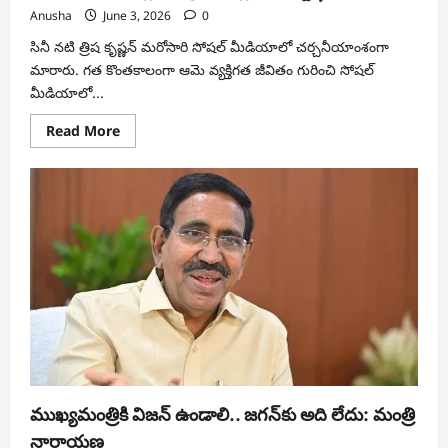
Anusha
June 3, 2026
0
సినీ నటి త్రిష కృష్ణన్ మరోసారి సోషల్ మీడియాలో చర్చనీయాంశంగా
మారారు. గత కొంతకాలంగా ఆమె వ్యక్తిగత జీవితం గురించి సోషల్
మీడియాలో...
Read
Read More
more
about
విజయ్‌తో
రూమర్ల
మధ్య
ట్రోలర్స్‌కు
త్రిష
స్ట్రాంగ్
కౌంటర్…
ముఖ్యమంత్రికి విజన్ ఉండాలి.. జగన్‌కు అది లేదు: మంత్రి
నారాయణ