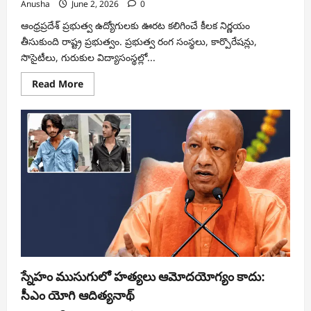
Anusha
June 2, 2026
0
ఆంధ్రప్రదేశ్ ప్రభుత్వ ఉద్యోగులకు ఊరట కలిగించే కీలక నిర్ణయం
తీసుకుంది రాష్ట్ర ప్రభుత్వం. ప్రభుత్వ రంగ సంస్థలు, కార్పొరేషన్లు,
సొసైటీలు, గురుకుల విద్యాసంస్థల్లో...
Read
Read More
more
about
15
వేల
మంది
ఉద్యోగులకు
ఊరట..
రిటైర్మెంట్
వయసు
పెంపుకు
చంద్రబాబు
గ్రీన్
సిగ్నల్
స్నేహం ముసుగులో హత్యలు ఆమోదయోగ్యం కాదు:
సీఎం యోగి ఆదిత్యనాథ్