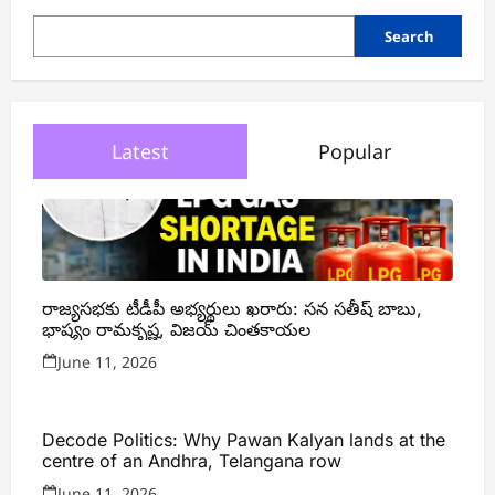
Search
Latest
Popular
రాజ్యసభకు టీడీపీ అభ్యర్థులు ఖరారు: సన సతీష్ బాబు,
భాష్యం రామకృష్ణ, విజయ్ చింతకాయల
June 11, 2026
Decode Politics: Why Pawan Kalyan lands at the
centre of an Andhra, Telangana row
June 11, 2026