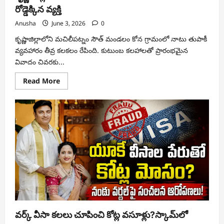
రోడ్డెక్కిన వ్యక్తి
Anusha
June 3, 2026
0
కృష్ణాజిల్లాలోని మచిలీపట్నం సౌత్ మండలం కోన గ్రామంలో నాటు తుపాకీ
వ్యవహారం తీవ్ర కలకలం రేపింది. కుటుంబ కలహాలతో ప్రారంభమైన
వివాదం చివరకు...
Read
Read More
more
about
కృష్ణాజిల్లాలో
నాటు
తుపాకీ
కలకలం….ఆయుధంతో
రోడ్డెక్కిన
వ్యక్తి
వర్క్ వీసా కలలు చూపించి కోట్ల వసూళ్లు?స్కామ్‌లో