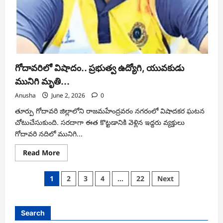
గోదావరిలో విషాదం.. ప్రభుత్వ ఉద్యోగి, యువకుడు
మునిగి మృతి…
Anusha
June 2, 2026
0
తూర్పు గోదావరి జిల్లాలోని రాజమహేంద్రవరం నగరంలో విషాదకర ఘటన
చోటుచేసుకుంది. సరదాగా ఈత కొట్టడానికి వెళ్లిన ఇద్దరు వ్యక్తులు
గోదావరి నదిలో మునిగి...
Read
Read More
more
about
గోదావరిలో
Posts
1
2
3
4
…
22
Next
విషాదం..
ప్రభుత్వ
pagination
ఉద్యోగి,
యువకుడు
మునిగి
Search
మృతి…