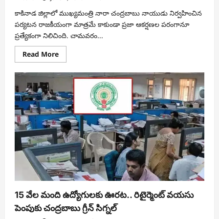
కాకినాడ జిల్లాలో ముఖ్యమంత్రి నారా చంద్రబాబు నాయుడు నిర్వహించిన
పర్యటన రాజకీయంగా మాత్రమే కాకుండా ప్రజా ఆకర్షణల పరంగానూ
ప్రత్యేకంగా నిలిచింది. చామవరం...
Read
Read More
more
about
చామవరంలో
చంద్రబాబు
పర్యటన..
బాలకృష్ణ
ఫ్యాన్స్
అఘోర
వేషాలతో
సందడి
15 వేల మంది ఉద్యోగులకు ఊరట.. రిటైర్మెంట్ వయసు
పెంపుకు చంద్రబాబు గ్రీన్ సిగ్నల్