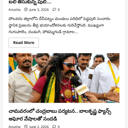
బలి తీసుకున్న పులి…
Anusha
June 3, 2026
0
పోలవరం జిల్లాలోని దేవీపట్నం మండలం పరిధిలో పెద్దపులి సంచారం
స్థానిక ప్రజలను తీవ్ర భయాందోళనలకు గురిచేస్తోంది. ముఖ్యంగా
గంగంపాలెం, దండంగి, పోశమ్మగండి గ్రామాల...
Read
Read More
more
about
పోలవరం
జిల్లాలో
పెద్దపులి
హల్‌చల్..
16
పశువులను
బలి
తీసుకున్న
పులి…
చామవరంలో చంద్రబాబు పర్యటన.. బాలకృష్ణ ఫ్యాన్స్
అఘోర వేషాలతో సందడి
Anusha
June 2, 2026
0