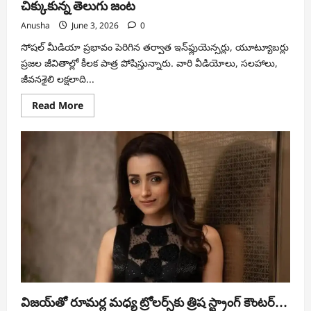
చిక్కుకున్న తెలుగు జంట
Anusha
June 3, 2026
0
సోషల్ మీడియా ప్రభావం పెరిగిన తర్వాత ఇన్‌ఫ్లుయెన్సర్లు, యూట్యూబర్లు
ప్రజల జీవితాల్లో కీలక పాత్ర పోషిస్తున్నారు. వారి వీడియోలు, సలహాలు,
జీవనశైలి లక్షలాది...
Read
Read More
more
about
వర్క్
వీసా
కలలు
చూపించి
కోట్ల
వసూళ్లు?
స్కామ్‌లో
చిక్కుకున్న
తెలుగు
జంట
విజయ్‌తో రూమర్ల మధ్య ట్రోలర్స్‌కు త్రిష స్ట్రాంగ్ కౌంటర్…