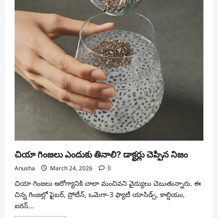
తప్పనిసరి
జాగ్రత్తలు….
చియా గింజలు ఎందుకు తినాలి? డాక్టర్లు చెప్పిన నిజం
Anusha
March 24, 2026
0
చియా గింజలు ఆరోగ్యానికి చాలా మంచివని వైద్యులు చెబుతున్నారు. ఈ
చిన్న గింజల్లో ఫైబర్, ప్రోటీన్, ఒమెగా-3 ఫ్యాటీ యాసిడ్స్, కాల్షియం,
ఐరన్...