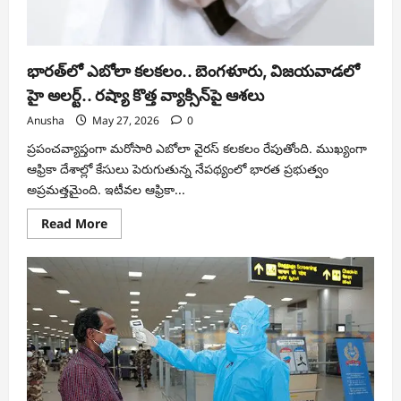
భారత్‌లో ఎబోలా కలకలం.. బెంగళూరు, విజయవాడలో
హై అలర్ట్.. రష్యా కొత్త వ్యాక్సిన్‌పై ఆశలు
Anusha
May 27, 2026
0
ప్రపంచవ్యాప్తంగా మరోసారి ఎబోలా వైరస్ కలకలం రేపుతోంది. ముఖ్యంగా
ఆఫ్రికా దేశాల్లో కేసులు పెరుగుతున్న నేపథ్యంలో భారత ప్రభుత్వం
అప్రమత్తమైంది. ఇటీవల ఆఫ్రికా...
Read
Read More
more
about
భారత్‌లో
ఎబోలా
కలకలం..
బెంగళూరు,
విజయవాడలో
హై
అలర్ట్..
రష్యా
కొత్త
వ్యాక్సిన్‌పై
ఆశలు