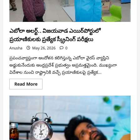
ఎబోలా అలర్ట్.. విజయవాడ ఎయిర్‌పోర్టులో
ప్రయాణికులకు ప్రత్యేక స్క్రీనింగ్ పరీక్షలు
Anusha
May 26, 2026
0
ప్రపంచవ్యాప్తంగా ఆందోళన కలిగిస్తున్న ఎబోలా వైరస్‌ వ్యాప్తిని
అడ్డుకునేందుకు ఆంధ్రప్రదేశ్ ప్రభుత్వం అప్రమత్తమైంది. ముఖ్యంగా
విదేశాల నుంచి రాష్ట్రానికి వచ్చే ప్రయాణికులపై ప్రత్యేక...
Read
Read More
more
about
ఎబోలా
అలర్ట్..
విజయవాడ
ఎయిర్‌పోర్టులో
ప్రయాణికులకు
ప్రత్యేక
స్క్రీనింగ్
పరీక్షలు