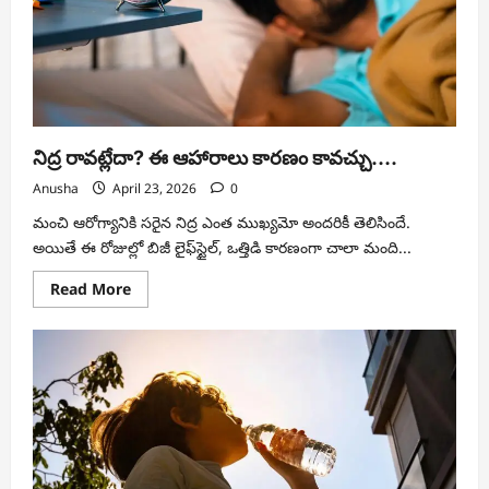
నిద్ర రావట్లేదా? ఈ ఆహారాలు కారణం కావచ్చు….
Anusha
April 23, 2026
0
మంచి ఆరోగ్యానికి సరైన నిద్ర ఎంత ముఖ్యమో అందరికీ తెలిసిందే.
అయితే ఈ రోజుల్లో బిజీ లైఫ్‌స్టైల్‌, ఒత్తిడి కారణంగా చాలా మంది...
Read
Read More
more
about
నిద్ర
రావట్లేదా?
ఈ
ఆహారాలు
కారణం
కావచ్చు….