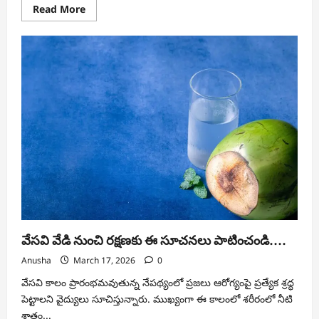
Read
Read More
more
about
చియా
గింజలు
ఎందుకు
తినాలి?
డాక్టర్లు
చెప్పిన
నిజం
వేసవి వేడి నుంచి రక్షణకు ఈ సూచనలు పాటించండి….
Anusha
March 17, 2026
0
వేసవి కాలం ప్రారంభమవుతున్న నేపథ్యంలో ప్రజలు ఆరోగ్యంపై ప్రత్యేక శ్రద్ధ
పెట్టాలని వైద్యులు సూచిస్తున్నారు. ముఖ్యంగా ఈ కాలంలో శరీరంలో నీటి
శాతం...