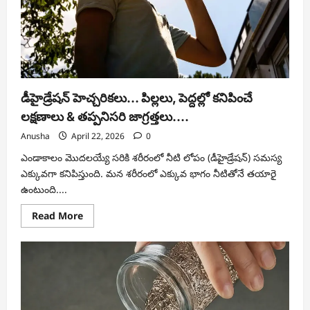
డీహైడ్రేషన్ హెచ్చరికలు… పిల్లలు, పెద్దల్లో కనిపించే
లక్షణాలు & తప్పనిసరి జాగ్రత్తలు….
Anusha
April 22, 2026
0
ఎండాకాలం మొదలయ్యే సరికి శరీరంలో నీటి లోపం (డీహైడ్రేషన్) సమస్య
ఎక్కువగా కనిపిస్తుంది. మన శరీరంలో ఎక్కువ భాగం నీటితోనే తయారై
ఉంటుంది....
Read
Read More
more
about
డీహైడ్రేషన్
హెచ్చరికలు…
పిల్లలు,
పెద్దల్లో
కనిపించే
లక్షణాలు
&