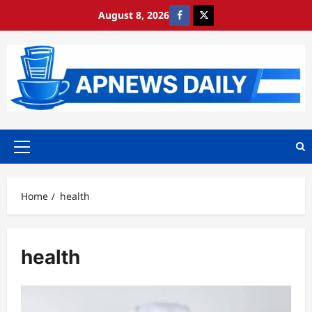
Skip
August 8, 2026
https://www.facebook.com/
https://x.com/
to
content
Primary
Menu
Home
health
health