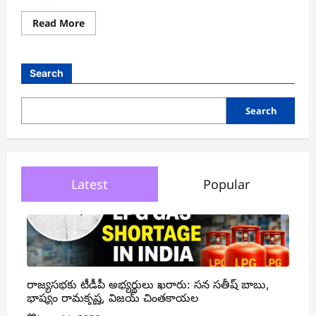
Read
Read More
more
about
వేసవి
వేడి
నుంచి
Search
రక్షణకు
ఈ
సూచనలు
పాటించండి….
Search
Latest
Popular
రాజ్యసభకు టీడీపీ అభ్యర్థులు ఖరారు: సన సతీష్ బాబు,
భాష్యం రామకృష్ణ, విజయ్ చింతకాయల