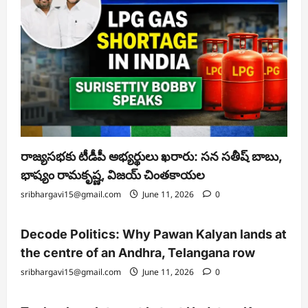
రాజ్యసభకు టీడీపీ అభ్యర్థులు ఖరారు: సన సతీష్ బాబు,
భాష్యం రామకృష్ణ, విజయ్ చింతకాయల
sribhargavi15@gmail.com
June 11, 2026
0
Decode Politics: Why Pawan Kalyan lands at
the centre of an Andhra, Telangana row
sribhargavi15@gmail.com
June 11, 2026
0