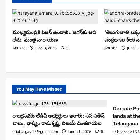
ముఖ్యమంత్రికి విజన్ ఉండాలి.. జగన్‌కు అది
‘తెలుగుజాతి ఒక్క
లేదు: మంత్రి నారాయణ
చంద్రబాబు కీలక వ
Anusha
June 3, 2026
0
Anusha
June 1,
You May Have Missed
Decode Pol
రాజ్యసభకు టీడీపీ అభ్యర్థులు ఖరారు: సన సతీష్
lands at th
బాబు, భాష్యం రామకృష్ణ, విజయ్ చింతకాయల
Telangana
sribhargavi15@gmail.com
June 11, 2026
0
sribhargavi15