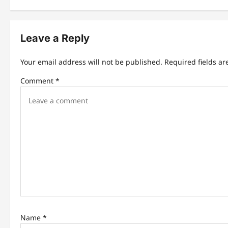
t
n
Leave a Reply
a
Your email address will not be published.
Required fields a
v
Comment
*
i
g
a
t
i
o
n
Name
*