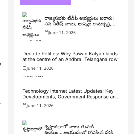
రాజ్యసభకు టీడీపీ అభ్యర్థులు ఖరారు:
సన సతీష్ బాబు, భాష్యం రామకృష్ణ,
విజయ్ చింతకాయల
June 11, 2026
Decode Politics: Why Pawan Kalyan lands
at the centre of an Andhra, Telangana row
ి
June 11, 2026
Technology Internet Latest Updates: Key
Developments, Government Response and
.
Expert Analysis
June 11, 2026
కృష్ణాజిల్లాలో నాటు తుపాకీ
కలకలం….ఆయుధంతో రోడ్డెక్కిన వ్యక్తి