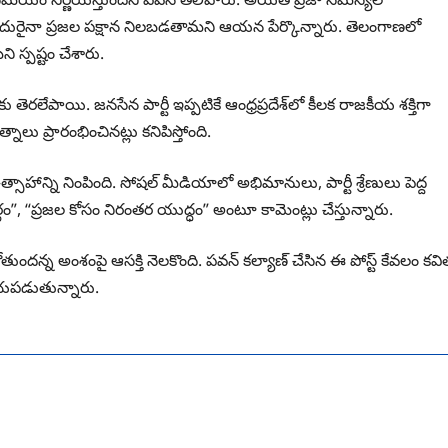
 ఎదురైనా ప్రజల పక్షాన నిలబడతామని ఆయన పేర్కొన్నారు. తెలంగాణలో
ి స్పష్టం చేశారు.
తెరలేపాయి. జనసేన పార్టీ ఇప్పటికే ఆంధ్రప్రదేశ్‌లో కీలక రాజకీయ శక్తిగా
లు ప్రారంభించినట్లు కనిపిస్తోంది.
సాహాన్ని నింపింది. సోషల్ మీడియాలో అభిమానులు, పార్టీ శ్రేణులు పెద్ద
ార్గం”, “ప్రజల కోసం నిరంతర యుద్ధం” అంటూ కామెంట్లు చేస్తున్నారు.
దన్న అంశంపై ఆసక్తి నెలకొంది. పవన్ కల్యాణ్ చేసిన ఈ పోస్ట్ కేవలం కవి
రాయపడుతున్నారు.