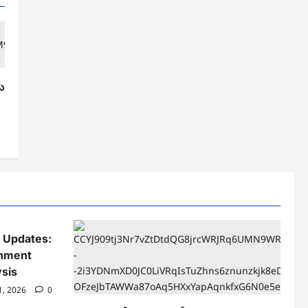
్
t Updates:
nment
sis
1, 2026
0