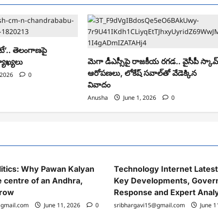
టే’.. తెలంగాణపై
మెగా డీఎస్సీపై రాజకీయ రగడ.. వైసీపీ స్కామ
్యాఖ్యలు
ఆరోపణలు, లోకేష్ సవాల్‌తో వేడెక్కిన
 2026
0
వివాదం
Anusha
June 1, 2026
0
itics: Why Pawan Kalyan
Technology Internet Lates
e centre of an Andhra,
Key Developments, Gover
 row
Response and Expert Analy
@gmail.com
June 11, 2026
0
sribhargavi15@gmail.com
June 1