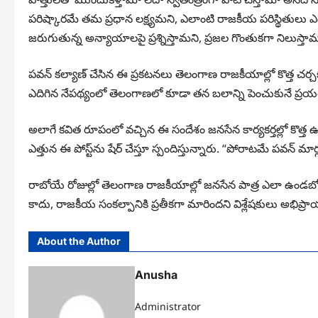
పరిష్కారమే తమ ప్రధాన లక్ష్యమని, ఎలాంటి రాజకీయ పరిస్థితులు
జరుగుతున్న అన్యాయాలపై ప్రశ్నిస్తామని, ప్రజల గొంతుకగా నిలుస్తామన
పవన్ కల్యాణ్ చేసిన ఈ ప్రకటనలు తెలంగాణ రాజకీయాల్లో కొత్త చర్చకు 
ఎదిగిన నేపథ్యంలో తెలంగాణలో కూడా తన బలాన్ని పెంచుకునే ప్రయత్నా
అలాగే కవిత రూపంలో వచ్చిన ఈ సందేశం జనసేన కార్యకర్తల్లో కొత్త ఉత్
ఎత్తున ఈ పోస్ట్‌ను షేర్ చేస్తూ స్పందిస్తున్నారు. “పోరాటమే పవన్ మ
రాబోయే రోజుల్లో తెలంగాణ రాజకీయాల్లో జనసేన పాత్ర ఎలా ఉండబోతుం
కాదు, రాజకీయ సంకల్పానికి ప్రతీకగా మారిందని విశ్లేషకులు అభిప్
About the Author
Anusha
Administrator