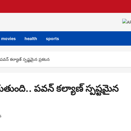
movies
health
sports
వన్ కల్యాణ్ స్పష్టమైన ప్రకటన
ుంది.. పవన్ కల్యాణ్ స్పష్టమైన
s