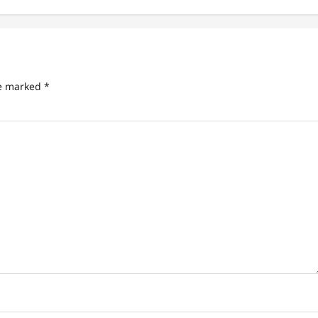
re marked
*