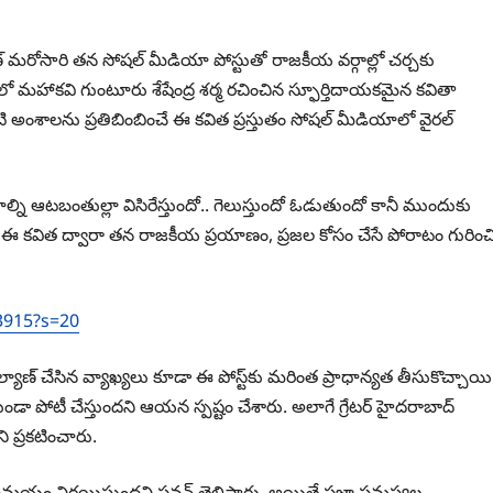
యాణ్ మరోసారి తన సోషల్ మీడియా పోస్టుతో రాజకీయ వర్గాల్లో చర్చకు
లో మహాకవి గుంటూరు శేషేంద్ర శర్మ రచించిన స్ఫూర్తిదాయకమైన కవితా
టి అంశాలను ప్రతిబింబించే ఈ కవిత ప్రస్తుతం సోషల్ మీడియాలో వైరల్
ాణాల్ని ఆటబంతుల్లా విసిరేస్తుందో.. గెలుస్తుందో ఓడుతుందో కానీ ముందుకు
ాయి. ఈ కవిత ద్వారా తన రాజకీయ ప్రయాణం, ప్రజల కోసం చేసే పోరాటం గురించ
3915?s=20
ణ్ చేసిన వ్యాఖ్యలు కూడా ఈ పోస్ట్‌కు మరింత ప్రాధాన్యత తీసుకొచ్చాయి
ుండా పోటీ చేస్తుందని ఆయన స్పష్టం చేశారు. అలాగే గ్రేటర్ హైదరాబాద్
ని ప్రకటించారు.
ి సమయం నిర్ణయిస్తుందని పవన్ తెలిపారు. అయితే ప్రజా సమస్యల