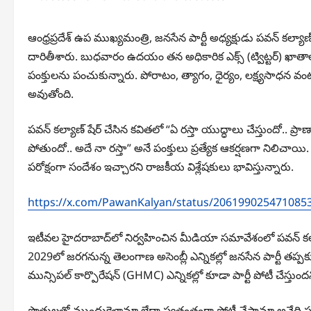
ఆంధ్రప్రదేశ్ ఉప ముఖ్యమంత్రి, జనసేన పార్టీ అధ్యక్షుడు పవన్ కల్
దారితీశారు. బుధవారం ఉదయం తన అధికారిక ఎక్స్ (ట్విట్టర్) ఖాతా
పంక్తులను పంచుకున్నారు. పోరాటం, త్యాగం, ధైర్యం, లక్ష్యసాధన వం
అవుతోంది.
పవన్ కల్యాణ్ షేర్ చేసిన కవితలో “ఏ రస్తా యుద్ధాలు చేస్తుందో.. ప్ర
పోతుందో.. అదే నా రస్తా” అనే పంక్తులు ప్రత్యేక ఆకర్షణగా నిలిచ
పరోక్షంగా సందేశం ఇచ్చారని రాజకీయ విశ్లేషకులు భావిస్తున్నారు.
https://x.com/PawanKalyan/status/206199025471085
ఇటీవల హైదరాబాద్‌లో నిర్వహించిన మీడియా సమావేశంలో పవన్ కల్యా
2029లో జరగనున్న తెలంగాణ అసెంబ్లీ ఎన్నికల్లో జనసేన పార్టీ తప్పక
మున్సిపల్ కార్పొరేషన్ (GHMC) ఎన్నికల్లో కూడా పార్టీ పోటీ చేస్తుంద
పొత్తులతో ముందుకెళ్తామా లేదా స్వతంత్రంగా పోటీ చేస్తామా అనేద