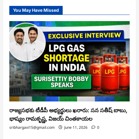
You May Have Missed
రాజ్యసభకు టీడీపీ అభ్యర్థులు ఖరారు: సన సతీష్ బాబు,
భాష్యం రామకృష్ణ, విజయ్ చింతకాయల
sribhargavi15@gmail.com
June 11, 2026
0