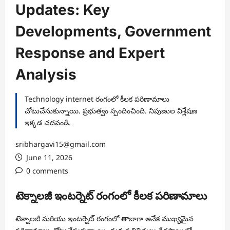
Updates: Key
Developments, Government
Response and Expert
Analysis
Technology internet రంగంలో కీలక పరిణామాలు
చోటుచేసుకున్నాయి. ప్రభుత్వం స్పందించింది. నిపుణుల విశ్లేషణ
ఇక్కడ చదవండి.
sribhargavi15@gmail.com
June 11, 2026
0 comments
టెక్నాలజీ ఇంటర్నెట్ రంగంలో కీలక పరిణామాలు
టెక్నాలజీ మరియు ఇంటర్నెట్ రంగంలో తాజాగా అనేక ముఖ్యమైన