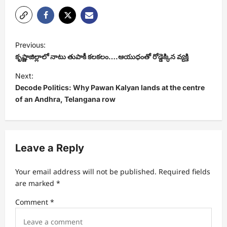
P
Previous:
o
కృష్ణాజిల్లాలో నాటు తుపాకీ కలకలం….ఆయుధంతో రోడ్డెక్కిన వ్యక్తి
s
Next:
t
Decode Politics: Why Pawan Kalyan lands at the centre
of an Andhra, Telangana row
n
a
v
Leave a Reply
i
g
Your email address will not be published.
Required fields
a
are marked
*
t
Comment
*
i