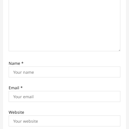
o
n
Name
*
Email
*
Website