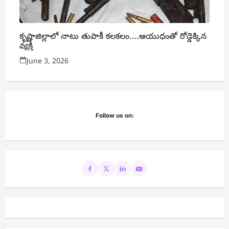
కృష్ణాజిల్లాలో నాటు తుపాకీ కలకలం….ఆయుధంతో రోడ్డెక్కిన
వ్యక్తి
June 3, 2026
Follow us on: