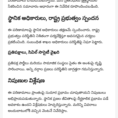
పరిణామాలు చోటుచేసుకున్నాయి. మన ప్రతినిధులు క్షేత్రస్థాయిలో
సేకరించిన సమాచారం ఆధారంగా ఈ నివేదిక రూపొందించబడింది.
స్థానిక అధికారులు, రాష్ట్ర ప్రభుత్వం స్పందన
ఈ పరిణామాలపై స్థానిక అధికారులు తక్షణమే స్పందించారు. రాష్ట్ర
ప్రభుత్వం పరిస్థితిని నిశితంగా పర్యవేక్షిస్తూ అవసరమైన చర్యలు
ప్రకటించింది. సంబంధిత శాఖల అధికారులు పరిస్థితిపై నిఘా పెట్టారు.
ప్రతిపక్షాలు, సివిల్ సొసైటీ వైఖరి
ప్రతిపక్ష పార్టీలు మరియు సామాజిక సంస్థలు సైతం ఈ అంశంపై దృష్టి
సారించాయి. అన్ని వర్గాల ప్రజలు పరిస్థితిని జాగ్రత్తగా గమనిస్తున్నారు.
నిపుణుల విశ్లేషణ
ఈ పరిణామాలు ప్రాంతంపై సుదూర ప్రభావం చూపుతాయని నిపుణులు
అభిప్రాయపడుతున్నారు. స్థానిక ప్రజల జీవితాలపై దీర్ఘకాలిక ప్రభావం పడే
అవకాశం ఉందని విశ్లేషకులు హెచ్చరిస్తున్నారు. మరిన్ని వివరాలు
అందుబాటులోకి వచ్చిన వెంటనే నివేదిస్తాం.