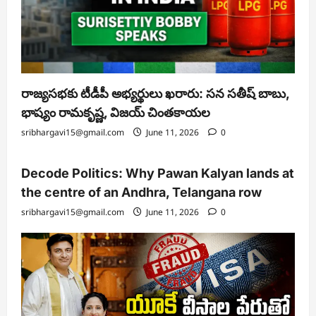
రాజ్యసభకు టీడీపీ అభ్యర్థులు ఖరారు: సన సతీష్ బాబు,
భాష్యం రామకృష్ణ, విజయ్ చింతకాయల
sribhargavi15@gmail.com
June 11, 2026
0
Decode Politics: Why Pawan Kalyan lands at
the centre of an Andhra, Telangana row
sribhargavi15@gmail.com
June 11, 2026
0