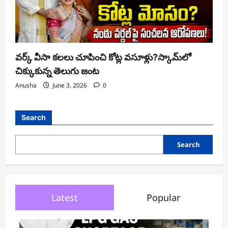
వర్క్ వీసా కలలు చూపించి కోట్ల వసూళ్లు?స్కామ్‌లో
చిక్కుకున్న తెలుగు జంట
Anusha
June 3, 2026
0
Search
Search
Latest
Popular