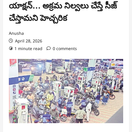
యాక్షన్… అక్రమ నిల్వలు చేస్తే సీజ్
చేస్తామని హెచ్చరిక
Anusha
April 28, 2026
1 minute read
0 comments