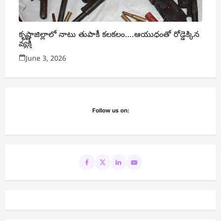
కృష్ణాజిల్లాలో నాటు తుపాకీ కలకలం….ఆయుధంతో రోడ్డెక్కిన
వ్యక్తి
June 3, 2026
Follow us on: