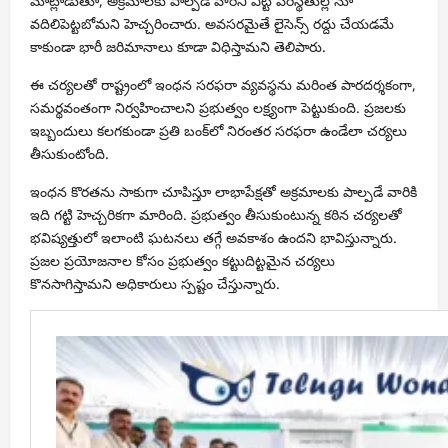
మాట్లాడుతూ, అక్రమాలకు పాల్పడే వారిని ఎట్టి పరిస్థితుల్లోనూ
వదిలిపెట్టబోమని హెచ్చరించారు. అవసరమైతే లైసెన్స్ రద్దు చేయడమే
కాకుండా భారీ జరిమానాలు కూడా విధిస్తామని తెలిపారు.
ఈ చర్యలతో రాష్ట్రంలో ఇంధన సరఫరా వ్యవస్థను మరింత పారదర్శకంగా,
సమర్థవంతంగా నిర్వహించాలని ప్రభుత్వం లక్ష్యంగా పెట్టుకుంది. ప్రజలకు
ఇబ్బందులు కలగకుండా ప్రతి బంక్‌లో నిరంతర సరఫరా ఉండేలా చర్యలు
తీసుకుంటోంది.
ఇంధన కొరతను సాకుగా చూపిస్తూ లాభాపేక్షతో అక్రమాలకు పాల్పడే వారికి
ఇది గట్టి హెచ్చరికగా మారింది. ప్రభుత్వం తీసుకుంటున్న కఠిన చర్యలతో
భవిష్యత్తులో ఇలాంటి ఘటనలు తగ్గే అవకాశం ఉందని భావిస్తున్నారు.
ప్రజల ప్రయోజనాల కోసం ప్రభుత్వం కట్టుదిట్టమైన చర్యలు
కొనసాగిస్తామని అధికారులు స్పష్టం చేస్తున్నారు.