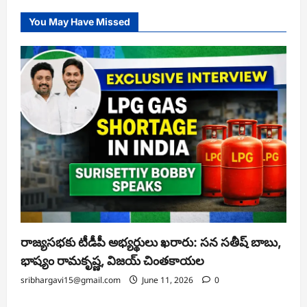
You May Have Missed
రాజ్యసభకు టీడీపీ అభ్యర్థులు ఖరారు: సన సతీష్ బాబు,
భాష్యం రామకృష్ణ, విజయ్ చింతకాయల
sribhargavi15@gmail.com
June 11, 2026
0