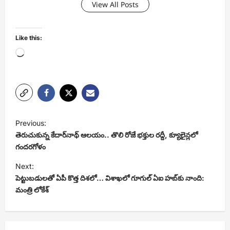
View All Posts
Like this:
Loading…
P
Previous:
o
తెరుచుకున్న కేదార్‌నాథ్ ఆలయం.. తొలి రోజే భక్తుల రద్దీ, క్యూలైన్లలో
s
గందరగోళం
t
Next:
పెట్టుబడులతో ఏపీ కొత్త దిశలో… విశాఖలో గూగుల్ ఏఐ హబ్‌కు నాంది:
n
మంత్రి లోకేశ్
a
v
i