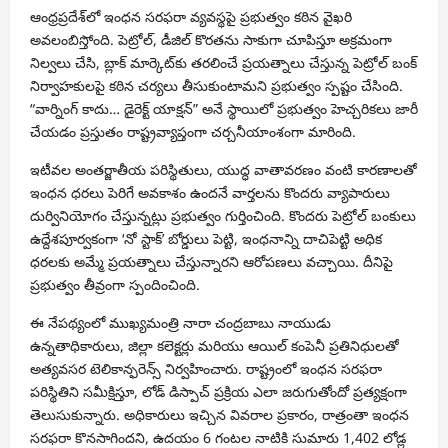
ఆంధ్రప్రదేశ్‌లో ఇంధన సరఫరా వ్యవస్థపై ప్రభుత్వం కఠిన వైఖరి
అవలంబిస్తోంది. పెట్రోల్, డీజిల్ కొరతను సాకుగా చూపిస్తూ అక్రమంగా
నిల్వలు చేసి, బ్లాక్ మార్కెట్‌కు తరలించే ప్రయత్నాలు చేస్తున్న పెట్రోల్ బంక్
నిర్వాహకులపై కఠిన చర్యలు తీసుకుంటామని ప్రభుత్వం స్పష్టం చేసింది.
“వార్నింగ్ కాదు… డైరెక్ట్ యాక్షన్” అనే స్థాయిలో ప్రభుత్వం హెచ్చరికలు జారీ
చేయడం ప్రస్తుతం రాష్ట్రవ్యాప్తంగా చర్చనీయాంశంగా మారింది.
ఇటీవల అంతర్జాతీయ పరిస్థితులు, యుద్ధ వాతావరణం వంటి కారణాలతో
ఇంధన ధరలు పెరిగే అవకాశం ఉందనే వార్తలను కొందరు వ్యాపారులు
దుర్వినియోగం చేస్తున్నట్లు ప్రభుత్వం గుర్తించింది. కొందరు పెట్రోల్ బంకులు
ఉద్దేశపూర్వకంగా ‘నో స్టాక్’ బోర్డులు పెట్టి, ఇంధనాన్ని దాచిపెట్టి అధిక
ధరలకు అమ్మే ప్రయత్నాలు చేస్తున్నారని ఆరోపణలు వచ్చాయి. దీనిపై
ప్రభుత్వం తీవ్రంగా స్పందించింది.
ఈ నేపథ్యంలో ముఖ్యమంత్రి నారా చంద్రబాబు నాయుడు
ఉన్నతాధికారులు, జిల్లా కలెక్టర్లు మరియు ఆయిల్ కంపెనీ ప్రతినిధులతో
అత్యవసర టెలికాన్ఫరెన్స్ నిర్వహించారు. రాష్ట్రంలో ఇంధన సరఫరా
పరిస్థితిని సమీక్షిస్తూ, లోడ్ డిస్పాచ్ ప్రక్రియ ఎలా జరుగుతోందో ప్రత్యక్షంగా
తెలుసుకున్నారు. అధికారులు ఇచ్చిన వివరాల ప్రకారం, రాత్రంతా ఇంధన
సరఫరా కొనసాగిందని, ఉదయం 6 గంటల నాటికి సుమారు 1,402 లోడ్ల