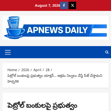
Skip
August 7, 2026
https://www.facebook.com/
https://x.com/
to
content
Primary
Menu
Home
2026
April
28
పెట్రోల్ బంకులపై ప్రభుత్వం యాక్షన్… అక్రమ నిల్వలు చేస్తే సీజ్ చేస్తామని
హెచ్చరిక
పెట్రోల్ బంకులపై ప్రభుత్వం