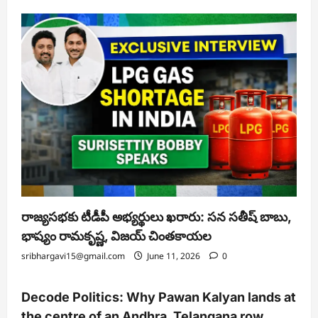
రాజ్యసభకు టీడీపీ అభ్యర్థులు ఖరారు: సన సతీష్ బాబు,
భాష్యం రామకృష్ణ, విజయ్ చింతకాయల
sribhargavi15@gmail.com
June 11, 2026
0
Decode Politics: Why Pawan Kalyan lands at
the centre of an Andhra, Telangana row