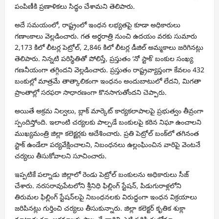
పంపిణీకి ప్రణాళికలు సిద్ధం చేశామని తెలిపారు.
అదే సమయంలో, రాష్ట్రంలో ఇంధన లభ్యతపై కూడా అధికారులు
గణాంకాలు వెల్లడించారు. గత అర్ధరాత్రి నుంచి ఉదయం వరకు సుమారు
2,173 కిలో లీటర్ల పెట్రోల్, 2,846 కిలో లీటర్ల డీజిల్ అమ్మకాలు జరిగినట్లు
తెలిపారు. నిన్నటి పరిస్థితితో పోలిస్తే, ప్రస్తుతం ‘నో స్టాక్’ బంకుల సంఖ్య
గణనీయంగా తగ్గిందని వెల్లడించారు. ప్రస్తుతం రాష్ట్రవ్యాప్తంగా కేవలం 432
బంకుల్లో మాత్రమే తాత్కాలికంగా ఇంధనం అందుబాటులో లేదని, మిగతా
ప్రాంతాల్లో సరఫరా సాధారణంగా కొనసాగుతోందని చెప్పారు.
అయితే అక్రమ నిల్వలు, బ్లాక్ మార్కెట్ కార్యకలాపాలపై ప్రభుత్వం తీవ్రంగా
స్పందిస్తోంది. ఇలాంటి చర్యలకు పాల్పడే బంకులపై కఠిన నిఘా ఉంచాలని
ముఖ్యమంత్రి జిల్లా కలెక్టర్లకు ఆదేశించారు. ప్రతి పెట్రోల్ బంక్‌లో తగినంత
స్టాక్ ఉండేలా పర్యవేక్షించాలని, నిబంధనలు ఉల్లంఘించిన వారిపై వెంటనే
చర్యలు తీసుకోవాలని సూచించారు.
ఇప్పటికే పల్నాడు జిల్లాలో రెండు పెట్రోల్ బంకులను అధికారులు సీజ్
చేశారు. నరసరావుపేటలోని శ్రీనిధి ఫిల్లింగ్ స్టేషన్, పిడుగురాళ్లలోని
తిరుమల ఫిల్లింగ్ స్టేషన్‌లపై నిబంధనలకు విరుద్ధంగా ఇంధన విక్రయాలు
జరిపినట్లు గుర్తించి చర్యలు తీసుకున్నారు. జిల్లా కలెక్టర్ కృతిక శుక్లా