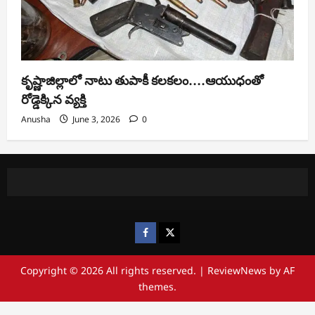
కృష్ణాజిల్లాలో నాటు తుపాకీ కలకలం….ఆయుధంతో
రోడ్డెక్కిన వ్యక్తి
Anusha
June 3, 2026
0
https://www.facebook.com/
https://x.com/
Copyright © 2026 All rights reserved.
|
ReviewNews
by AF
themes.