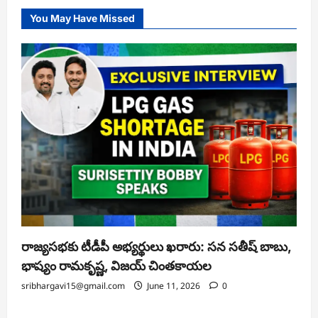
You May Have Missed
రాజ్యసభకు టీడీపీ అభ్యర్థులు ఖరారు: సన సతీష్ బాబు,
భాష్యం రామకృష్ణ, విజయ్ చింతకాయల
sribhargavi15@gmail.com
June 11, 2026
0