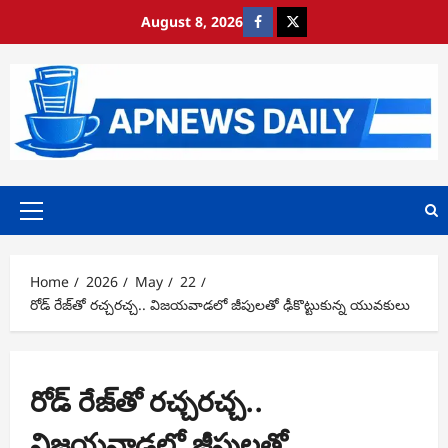
Skip
August 8, 2026
https://www.facebook.com/
https://x.com/
to
content
Primary
Menu
Home
2026
May
22
రోడ్ రేజ్‌తో రచ్చరచ్చ.. విజయవాడలో జీపులతో ఢీకొట్టుకున్న యువకులు
రోడ్ రేజ్‌తో రచ్చరచ్చ..
విజయవాడలో జీపులతో