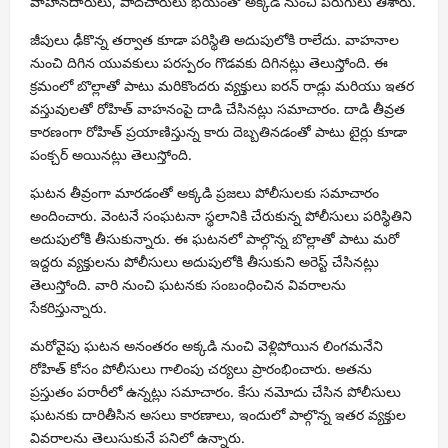
వాహనదారులు, పాదచారులు భయంతో అక్కడి నుంచి పరుగులు తీశారు.
జీపులు ఢీకొన్న తర్వాత కూడా పరిస్థితి అదుపులోకి రాలేదు. వాహనాల
నుంచి దిగిన యువకులు పరస్పరం గొడవకు దిగినట్లు తెలుస్తోంది. ఈ
క్రమంలో బొల్లాతో పాటు మరికొందరు వ్యక్తులు ఐరన్ రాడ్లు మరియు ఇతర
వస్తువులతో రోహిత్ వాహనంపై దాడి చేసినట్లు సమాచారం. దాడి తీవ్రత
కారణంగా రోహిత్ ప్రయాణిస్తున్న కారు దెబ్బతినడంతో పాటు టైర్లు కూడా
పంక్చర్ అయినట్లు తెలుస్తోంది.
ఘటన తీవ్రంగా మారడంతో అక్కడి ప్రజలు పోలీసులకు సమాచారం
అందించారు. వెంటనే సంఘటనా స్థలానికి చేరుకున్న పోలీసులు పరిస్థితిని
అదుపులోకి తీసుకున్నారు. ఈ ఘటనలో పాల్గొన్న బొల్లాతో పాటు మరో
ఇద్దరు వ్యక్తులను పోలీసులు అదుపులోకి తీసుకుని అరెస్ట్ చేసినట్లు
తెలుస్తోంది. వారి నుంచి ఘటనకు సంబంధించిన వివరాలను
సేకరిస్తున్నారు.
మరోవైపు ఘటన అనంతరం అక్కడి నుంచి వెళ్లిపోయిన లింగమనేని
రోహిత్ కోసం పోలీసులు గాలింపు చర్యలు ప్రారంభించారు. అతను
ప్రస్తుతం పరారీలో ఉన్నట్లు సమాచారం. కేసు నమోదు చేసిన పోలీసులు
ఘటనకు దారితీసిన అసలు కారణాలు, ఇందులో పాల్గొన్న ఇతర వ్యక్తుల
వివరాలను తెలుసుకునే పనిలో ఉన్నారు.