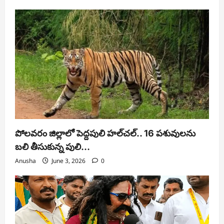
పోలవరం జిల్లాలో పెద్దపులి హల్‌చల్.. 16 పశువులను
బలి తీసుకున్న పులి…
Anusha
June 3, 2026
0