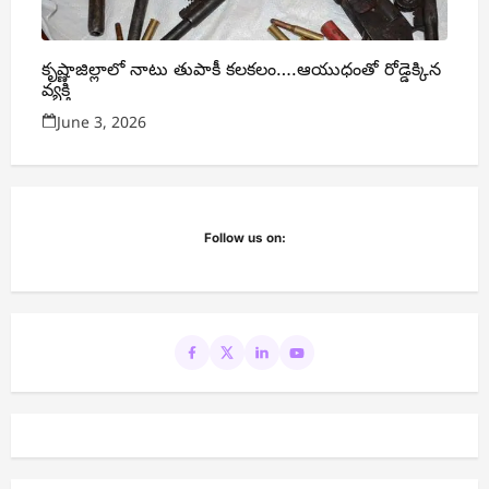
కృష్ణాజిల్లాలో నాటు తుపాకీ కలకలం….ఆయుధంతో రోడ్డెక్కిన
వ్యక్తి
June 3, 2026
Follow us on: