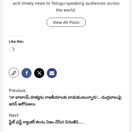
and timely news to Telugu-speaking audiences across
the world.
View All Posts
Like this:
Loading…
P
Previous:
o
‘నా బాబాయ్ హత్యను రాజకీయాలకు వాడుకుంటున్నారు’.. చంద్రబాబుపై
s
జగన్ ఆరోపణలు
t
Next:
స్టేట్ ఫస్ట్ ర్యాంకర్ కలను నిజం చేసిన చిరంజీవి….
n