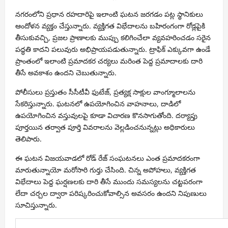
నగరంలోని ప్రధాన రహదారిపై ఇలాంటి ఘటన జరగడం పట్ల స్థానికులు
ఆందోళన వ్యక్తం చేస్తున్నారు. వ్యక్తిగత విభేదాలను బహిరంగంగా రోడ్లపైకి
తీసుకువచ్చి, ప్రజల ప్రాణాలకు ముప్పు కలిగించేలా వ్యవహరించడం సరైన
పద్ధతి కాదని పలువురు అభిప్రాయపడుతున్నారు. ట్రాఫిక్ ఎక్కువగా ఉండే
ప్రాంతంలో ఇలాంటి ప్రమాదకర చర్యలు మరింత పెద్ద ప్రమాదాలకు దారి
తీసే అవకాశం ఉందని చెబుతున్నారు.
పోలీసులు ప్రస్తుతం సీసీటీవీ ఫుటేజ్, ప్రత్యక్ష సాక్షుల వాంగ్మూలాలను
సేకరిస్తున్నారు. ఘటనలో ఉపయోగించిన వాహనాలు, దాడిలో
ఉపయోగించిన వస్తువులపై కూడా విచారణ కొనసాగుతోంది. దర్యాప్తు
పూర్తయిన తర్వాత పూర్తి వివరాలను వెల్లడించనున్నట్లు అధికారులు
తెలిపారు.
ఈ ఘటన విజయవాడలో రోడ్ రేజ్ సంఘటనలు ఎంత ప్రమాదకరంగా
మారుతున్నాయో మరోసారి గుర్తు చేసింది. చిన్న అపోహలు, వ్యక్తిగత
విభేదాలు పెద్ద ఘర్షణలకు దారి తీసే ముందు సమస్యలను చట్టపరంగా
లేదా చర్చల ద్వారా పరిష్కరించుకోవాల్సిన అవసరం ఉందని నిపుణులు
సూచిస్తున్నారు.