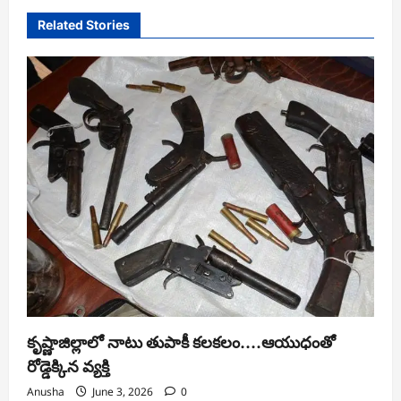
Related Stories
కృష్ణాజిల్లాలో నాటు తుపాకీ కలకలం….ఆయుధంతో
రోడ్డెక్కిన వ్యక్తి
Anusha
June 3, 2026
0