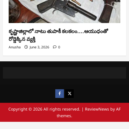
కృష్ణాజిల్లాలో నాటు తుపాకీ కలకలం….ఆయుధంతో
రోడ్డెక్కిన వ్యక్తి
Anusha
June 3, 2026
0
https://www.facebook.com/
https://x.com/
Copyright © 2026 All rights reserved.
|
ReviewNews
by AF
themes.