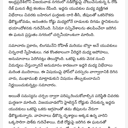
ఆంధ్రప్రదేశ్‌లోని విజయవాడ నగరంలో నడిరోడ్డుపై చోటుచేసుకున్న ఓ రోడ్
రేజ్ ఘటన తీవ్ర కలకలం రేపింది. ఇద్దరు యువకుల మధ్య వ్యక్తిగత
విభేదాలు చివరకు బహిరంగ ఘర్షణకు దారి తీసి, జీపులతో ఒకరినొకరు
ఢీకొట్టుకోవడం, అనంతరం రోడ్డు మధ్యలోనే దాడులకు దిగడం స్థానికులను
భయాందోళనకు గురిచేసింది. సినిమా సన్నివేశాలను తలపించేలా జరిగిన
ఈ ఘటన ప్రస్తుతం నగరంలో చర్చనీయాంశంగా మారింది.
సమాచారం ప్రకారం, లింగమనేని రోహిత్ మరియు బొల్లా అనే యువకులు
చిన్ననాటి స్నేహితులు. గత కొంతకాలంగా వీరిద్దరి మధ్య అపోహలు,
అనుమానాలు పెరిగినట్లు తెలుస్తోంది. ఒకరిపై ఒకరు వెనక నుంచి
విమర్శలు చేస్తున్నారనే అనుమానం కారణంగా ఇద్దరి మధ్య విభేదాలు
మరింత ముదిరాయి. ఈ విషయంపై ఫోన్‌లో పరస్పరం వాగ్వాదానికి దిగిన
వారు, ముఖాముఖి మాట్లాడుకుని విషయం తేల్చుకుందామని
నిర్ణయించుకున్నట్లు సమాచారం.
అయితే సమస్యను చర్చల ద్వారా పరిష్కరించుకోవాల్సిన పరిస్థితి చివరకు
ఘర్షణగా మారింది. విజయవాడలోని హైటెన్షన్ రోడ్డుకు చేరుకున్న ఇద్దరు
యువకులు ఒకరిపై ఒకరు ఆగ్రహంతో తమ జీపులను నేరుగా
ఢీకొట్టుకున్నారు. వాహనాలు ఢీకొన్న దృశ్యాలు అక్కడ ఉన్న వారిని
ఒక్కసారిగా షాక్‌కు గురిచేశాయి. బిజీ రోడ్డుపై జరిగిన ఈ ఘటనతో