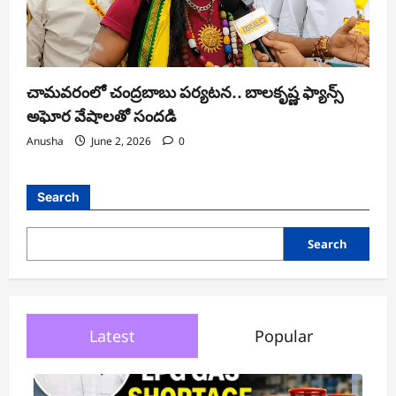
చామవరంలో చంద్రబాబు పర్యటన.. బాలకృష్ణ ఫ్యాన్స్
అఘోర వేషాలతో సందడి
Anusha
June 2, 2026
0
Search
Search
Latest
Popular