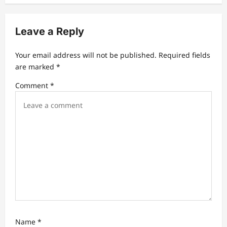
a
v
Leave a Reply
i
g
Your email address will not be published.
Required fields
a
are marked
*
t
Comment
*
i
o
n
Name
*