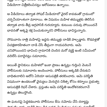
వీడియోగా చిత్రీకరించినట్లు ఆరోపణలు ఉన్నాయి.
ఆ వీడియోలు తర్వాత సోషల్ మీడియాలో వైరల్ కావడంతో గ్రామంలో
చర్చనీయాంశంగా మారాయి. ఈ విషయం మహిళ తమ్ముళ్లకు తెలిసిన
తర్వాత వారు తీవ్ర ఆగ్రహానికి గురయ్యారు. కుటుంబ పరువు పోయిందనే
భావనతో అక్కపై కక్ష పెంచుకున్నారని పోలీసులు భావిస్తున్నారు.
సోమవారం రాత్రి మహిళపై ఇద్దరు తమ్ముళ్లు దాడికి పాల్పడ్డారు. కొడవళ్లతో
విచక్షణారహితంగా దాడి చేసి తీవ్రంగా గాయపరిచారు. ఆమె
చనిపోయిందని భావించి గ్రామానికి చెందిన మరో వ్యక్తి ఇంటి సమీపంలో
వదిలేసి పరారైనట్లు సమాచారం.
అయితే స్థానికులు మహిళలో ఇంకా ప్రాణం ఉన్నట్లు గుర్తించి వెంటనే
పోలీసులకు సమాచారం అందించారు. పోలీసులు అక్కడికి చేరుకుని
బాధితురాలిని ఆదోని ఏరియా ఆసుపత్రికి తరలించారు. ఆమె పరిస్థితి
విషమంగా ఉండటంతో వైద్యులు మెరుగైన చికిత్స కోసం కర్నూలు ప్రభుత్వ
ఆసుపత్రికి రిఫర్ చేశారు. ప్రస్తుతం ఆమె పరిస్థితి ఆందోళనకరంగానే
ఉన్నట్లు తెలుస్తోంది.
ఈ ఘటనపై పెద్దకడబూరు పోలీసులు కేసు నమోదు చేసి దర్యాప్తు
ప్రారంభించారు. దాడికి పాల్పడిన ఇద్దరు నిందితులు ప్రస్తుతం పరారీలో