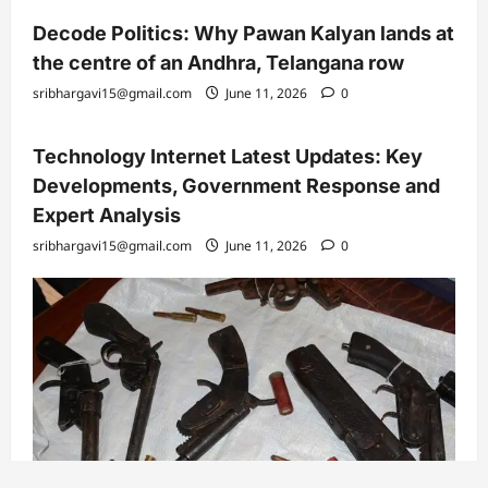
కృష్ణాజిల్లాలో నాటు తుపాకీ కలకలం….ఆయుధంతో
రోడ్డెక్కిన వ్యక్తి
Anusha
June 3, 2026
0
https://www.facebook.com/
https://x.com/
Copyright © 2026 All rights reserved.
|
ReviewNews
by AF
themes.