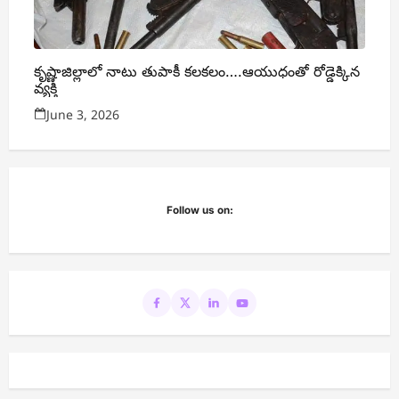
రాజ్యసభకు టీడీపీ అభ్యర్థులు ఖరారు: సన సతీష్ బాబు,
భాష్యం రామకృష్ణ, విజయ్ చింతకాయల
sribhargavi15@gmail.com
June 11, 2026
0
Decode Politics: Why Pawan Kalyan lands at