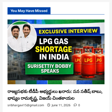
the centre of an Andhra, Telangana row
sribhargavi15@gmail.com
June 11, 2026
0
Technology Internet Latest Updates: Key
Developments, Government Response and
Expert Analysis
sribhargavi15@gmail.com
June 11, 2026
0