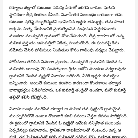
కర్నూలు జిల్లాలో కుటుంబ పరువు పేరుతో జరిగిన దారుణ ఘటన
స్థానికంగా తీవ్ర కలకలం రేపింది. వివాహేతర సంబంధం కారణంగా తమ
కుటుంబ ప్రతిష్ట దెబ్బతిన్నదని భావించిన ఇద్దరు తమ్ముళ్లు, తమ సొంత
అక్కను హత్య చేయడానికి ప్రయత్నించిన సంఘటన పెద్దకడబూరు
మండలం ముచ్చుగిరి గ్రామంలో చోటుచేసుకుంది. తీవ్ర గాయాలతో ఉన్న
మహిళ ప్రస్తుతం ఆసుపత్రిలో చికిత్స పొందుతోంది. ఈ ఘటనపై కేసు
నమోదు చేసిన పోలీసులు నిందితుల కోసం గాలింపు చర్యలు చేపట్టారు.
పోలీసులు తెలిపిన వివరాల ప్రకారం.. ముచ్చుగిరి గ్రామానికి చెందిన ఓ
మహిళకు దాదాపు 20 సంవత్సరాల క్రితం ఆదోని మండలం పర్వతాపురం
గ్రామానికి చెందిన వ్యక్తితో వివాహం జరిగింది. వీరికి ఇద్దరు కుమార్తెలు
జన్మించారు. అయితే కుటుంబ కలహాల కారణంగా కొంతకాలం తర్వాత
భార్యాభర్తలు విడిపోయారు. ఒక కుమార్తె తండ్రితో ఉండగా, మరో కుమార్తె
తల్లితో కలిసి జీవిస్తోంది.
వివాహ బంధం ముగిసిన తర్వాత ఆ మహిళ తన పుట్టింటి గ్రామమైన
ముచ్చుగిరిలోనే ఉంటూ రోజువారీ కూలి పనులు చేస్తూ జీవనం సాగిస్తోంది.
ఈ క్రమంలో గ్రామానికి చెందిన ఓ వ్యక్తితో ఆమెకు సన్నిహిత సంబంధం
ఏర్పడినట్లు సమాచారం. స్థానికంగా రాజకీయాలతో సంబంధం ఉన్న ఆ
వ్యక్తి, తన స్నేహితుడితో కలిసి మహిళతో గడిపిన కొన్ని వ్యక్తిగత క్షణాలను