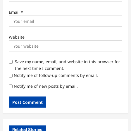
రాజ్యసభకు టీడీపీ అభ్యర్థులు ఖరారు: సన సతీష్ బాబు,
భాష్యం రామకృష్ణ, విజయ్ చింతకాయల
sribhargavi15@gmail.com
June 11, 2026
0
Decode Politics: Why Pawan Kalyan lands at
the centre of an Andhra, Telangana row
sribhargavi15@gmail.com
June 11, 2026
0