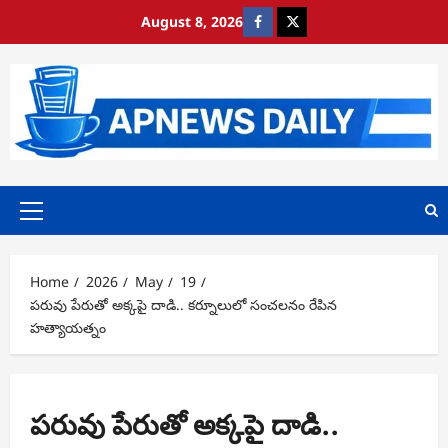
Skip
August 8, 2026
https://www.facebook.com/
https://x.com/
to
content
Primary
Menu
Home
2026
May
19
పరువు పేరుతో అక్కపై దాడి.. కర్నూలులో సంచలనం రేపిన
హత్యాయత్నం
పరువు పేరుతో అక్కపై దాడి..