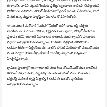
ఉన్నారని, వారిని పట్టుకునేందుకు ప్రత్యేక బృందాలు గాలింపు చేపట్టాయని
పోలీసులు తెలిపారు. సోషల్ మీడియాలో వైరల్ అయిన వీడియోలు, వాటి
వెనుక ఉన్న వ్యక్తుల పాత్రపైనా విచారణ కొనసాగుతోంది.
ఈ సంఘటన మరోసారి “పరువు” పేరుతో జరిగే దాడులపై చర్చకు
దారితీసింది. కుటుంబ గౌరవం, వ్యక్తిగత సంబంధాలు, సోషల్ మీడియా
ప్రభావం కలిసి ఇలాంటి విషాదాలకు కారణమవుతున్నాయని సామాజిక
వర్గాలు అభిప్రాయపడుతున్నాయి. మహిళల వ్యక్తిగత జీవితాలను
అవమానకరంగా చిత్రీకరించడం, వాటిని సోషల్ మీడియాలో పంచుకోవడం
వంటి చర్యలు కూడా తీవ్ర నేరాలకే దారితీస్తున్నాయని నిపుణులు
హెచ్చరిస్తున్నారు.
గ్రామీణ ప్రాంతాల్లో ఇంకా ఇలాంటి ఘటనలు చోటుచేసుకోవడం ఆందోళన
కలిగించే విషయమని, చట్టపరమైన అవగాహనతో పాటు మహిళల
భద్రతపై మరింత దృష్టి పెట్టాల్సిన అవసరం ఉందని స్థానికులు
అభిప్రాయపడుతున్నారు.