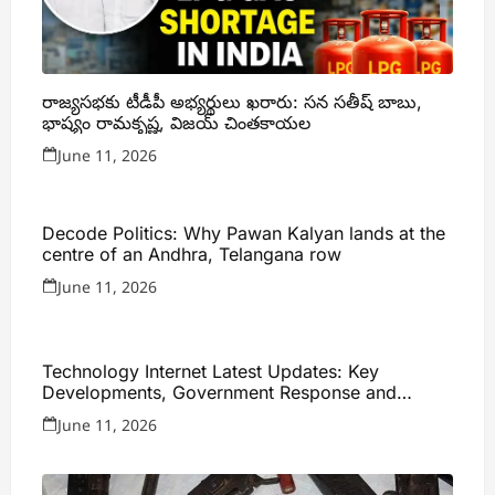
కృష్ణాజిల్లాలో నాటు తుపాకీ కలకలం….ఆయుధంతో రోడ్డెక్కిన
వ్యక్తి
June 3, 2026
Follow us on:
You May Have Missed