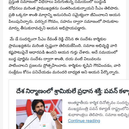
ప్రస్తుత సమాజంలో విభేదాలు పెరుగుతున్న సమయంలో బుద్ధుడి
బోధనలు మరింత ప్రాముఖ్యతను సంతరించుకున్నాయని సీఎం తెలిపారు.
ప్రతి ఒక్కరూ శాంతి మార్గాన్ని అనుసరించి సమైక్యంగా జీవించాలని ఆయన
పిలుపునిచ్చారు. పరస్పర గౌరవం, సహనం ద్వారా సమాజంలో సానుకూల
మార్పు తీసుకురావచ్చని ఆయన అభిప్రాయపడ్డారు.
మే డే సందర్భంగా సీఎం రేవంత్ రెడ్డి చేసిన ఈ సందేశం కార్మికుల
ప్రాముఖ్యతను మరింత స్పష్టంగా తెలియజేసింది. సమాజ అభివృద్ధి వారి
కష్టపాటుపైనే ఆధారపడి ఉందని ఆయన గుర్తు చేశారు. అదే సమయంలో
బుద్ధ పూర్ణిమ సందేశం ద్వారా శాంతి, దయ వంటి విలువలను
పాటించాలని ప్రజలను ప్రోత్సహించారు. కార్మికుల కృషిని గౌరవించడం, వారి
సంక్షేమం కోసం పనిచేయడం మనందరి బాధ్యత అని ఆయన పేర్కొన్నారు.