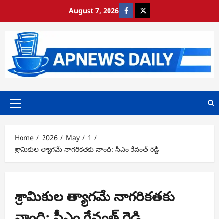
Skip
August 7, 2026
https://www.facebook.com/
https://x.com/
to
content
Primary
Menu
Home
2026
May
1
శ్రామికుల త్యాగమే నాగరికతకు నాంది: సీఎం రేవంత్ రెడ్డి
శ్రామికుల త్యాగమే నాగరికతకు
నాంది: సీఎం రేవంత్ రెడ్డి