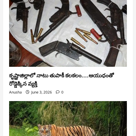
కృష్ణాజిల్లాలో నాటు తుపాకీ కలకలం….ఆయుధంతో
రోడ్డెక్కిన వ్యక్తి
Anusha
June 3, 2026
0