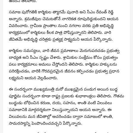
ఉందని తెలిపారు.
సమాజ పురోగతికి కార్మికుల త్యాగమే పునాది అని సీఎం రేవంత్ రెడ్డి
అన్నారు. శ్రమజీవుల చెమటతోనే నాగరికత రూపుదిద్దుకుందని ఆయన
వివరించారు. గ్రామీణ ప్రాంతాల నుంచి నగరాల వరకు ప్రతి అభివృద్ధి
కార్యక్రమంలో కార్మికులు కీలక పాత్ర పోషిస్తున్నారని తెలిపారు. వారి
జీవితమే అభివృద్ధి చరిత్రకు ప్రత్యక్ష సాక్ష్యమని ఆయన పేర్కొన్నారు.
కార్మికుల సమస్యలు, వారి జీవన ప్రమాణాలు మెరుగుపరచడం ప్రభుత్వ
బాధ్యత అని సీఎం స్పష్టం చేశారు. శ్రామికుల సంక్షేమం కోసం ప్రభుత్వం
పలు కార్యక్రమాలు అమలు చేస్తోందని తెలిపారు. కార్మికుల హక్కులను
పరిరక్షించడం, వారికి గౌరవప్రదమైన జీవనం కల్పించడం ప్రభుత్వ ప్రధాన
లక్ష్యమని ఆయన వెల్లడించారు.
ఈ సందర్భంగా ముఖ్యమంత్రి మరో ముఖ్యమైన పండుగ అయిన
బుద్ధ
పూర్ణిమ
సందర్భంగా కూడా రాష్ట్ర ప్రజలకు శుభాకాంక్షలు తెలిపారు. గౌతమ
బుద్ధుడు బోధించిన కరుణ, దయ, సహనం, శాంతి వంటి విలువలు
సమాజానికి మార్గదర్శకంగా నిలుస్తున్నాయని ఆయన అన్నారు. ఈ
విలువలను మన జీవితాల్లో ఆచరించడం ద్వారా సమాజంలో శాంతి,
సామరస్యాన్ని పెంపొందించవచ్చని పేర్కొన్నారు.