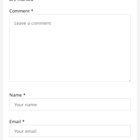
a
Comment
*
t
i
o
n
Name
*
Email
*