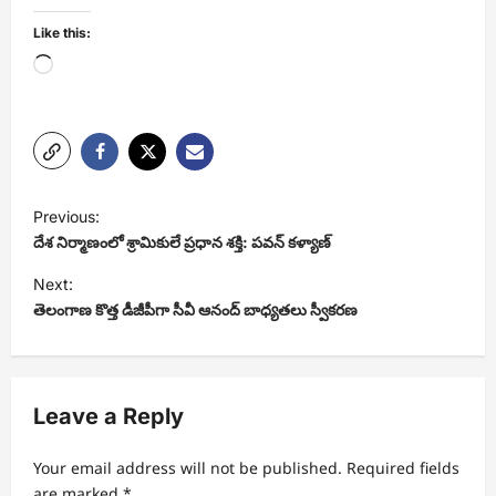
Like this:
Loading…
P
Previous:
o
దేశ నిర్మాణంలో శ్రామికులే ప్రధాన శక్తి: పవన్ కళ్యాణ్
s
Next:
t
తెలంగాణ కొత్త డీజీపీగా సీవీ ఆనంద్ బాధ్యతలు స్వీకరణ
n
a
v
Leave a Reply
i
Your email address will not be published.
Required fields
g
are marked
*