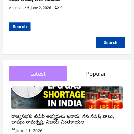
Anusha
June 2, 2026
0
Search
Search
Latest
Popular
రాజ్యసభకు టీడీపీ అభ్యర్థులు ఖరారు: సన సతీష్ బాబు,
భాష్యం రామకృష్ణ, విజయ్ చింతకాయల
June 11, 2026