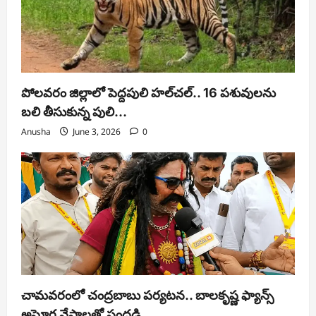
పోలవరం జిల్లాలో పెద్దపులి హల్‌చల్.. 16 పశువులను
బలి తీసుకున్న పులి…
Anusha
June 3, 2026
0
చామవరంలో చంద్రబాబు పర్యటన.. బాలకృష్ణ ఫ్యాన్స్
అఘోర వేషాలతో సందడి