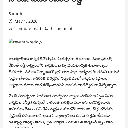
Saradhi
May 1, 2026
1 minute read
0 comments
అంతర్జాతీయ కార్మిక దినోత్సవం సందర్భంగా తెలంగాణ ముఖ్యమంత్రి
రేవంత్ రెడ్డి
రాష్ట్రంలోని కార్మికులకు హృదయపూర్వక శుభాకాంక్షలు
తెలిపారు. సమాజ నిర్మాణంలో శ్రామికుల పాత్ర అత్యంత కీలకమని ఆయన
స్పష్టం చేశారు. నాగరికత చరిత్రను నిర్మించడంలో కార్మికుల కష్టాలు,
త్యాగాలు ప్రధాన పాత్ర పోషించాయని ఆయన భావోద్వేగంగా పేర్కొన్నారు.
మే డే సందర్భంగా సామాజిక మాధ్యమం ద్వారా సందేశం ఇచ్చిన సీఎం,
కార్మికుల కన్నీటి చుక్కలే నాగరికత చరిత్రకు సిరా అని అభివర్ణించారు.
శ్రామికులు కేవలం పని చేసే వ్యక్తులు మాత్రమే కాకుండా, కొత్త చరిత్రను
సృష్టించే రచయితలని ఆయన వ్యాఖ్యానించారు. వారి శ్రమ లేకుండా
అభివృద్ధి సాధ్యం కాదని, ప్రతి నిర్మాణం వెనుక ఒక కార్మికుడి కష్టం దాగి