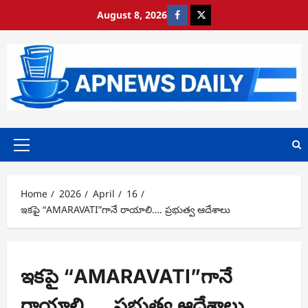
Skip
August 8, 2026
https://www.facebook.com/
https://x.com/
to
content
Primary
Menu
Home
2026
April
16
ఇకపై “AMARAVATI”గానే రాయాలి…. ప్రభుత్వ ఆదేశాలు
ఇకపై “AMARAVATI”గానే
రాయాలి…. ప్రభుత్వ ఆదేశాలు