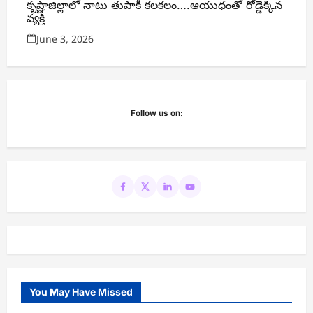
కృష్ణాజిల్లాలో నాటు తుపాకీ కలకలం….ఆయుధంతో రోడ్డెక్కిన
వ్యక్తి
June 3, 2026
Follow us on:
You May Have Missed