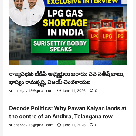
రాజ్యసభకు టీడీపీ అభ్యర్థులు ఖరారు: సన సతీష్ బాబు,
భాష్యం రామకృష్ణ, విజయ్ చింతకాయల
sribhargavi15@gmail.com
June 11, 2026
0
Decode Politics: Why Pawan Kalyan lands at
the centre of an Andhra, Telangana row
sribhargavi15@gmail.com
June 11, 2026
0