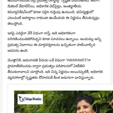
ఉపయోగించడం వల్ల ప్రభుత్వ రికార్డుల్లో స్పష్టత పెరుగుతుంది. అలాగే
డిజిటల్ డేటాబేస్‌లు, అధికారిక వెబ్‌సైట్లు, అంతర్జాతీయ
కమ్యూనికేషన్‌లలో కూడా సరైన గుర్తింపు ఉంటుంది. భవిష్యత్తులో
ఎటువంటి అపార్థాలు రాకుండా ఉండేందుకు ఈ నిర్ణయం తీసుకున్నట్లు
తెలుస్తోంది.
ఇకపై ఎవరైనా వేరే విధంగా రాస్తే, అది అధికారికంగా
పరిగణించబడకపోవచ్చని కూడా సూచనలు ఉన్నాయి. అందువల్ల అన్ని
ప్రభుత్వ విభాగాలు ఈ మార్గదర్శకాలను ఖచ్చితంగా పాటించాల్సిన
అవసరం ఉంది.
మొత్తానికి, అమరావతి పేరును ఒకే విధంగా “AMARAVATI”గా
ప్రామాణీకరించడం ద్వారా ప్రభుత్వం పరిపాలనలో ఏకరీతిని
తీసుకురావాలని చూస్తోంది. ఇది చిన్న నిర్ణయం అయినప్పటికీ, అధికారిక
వ్యవహారాల్లో స్పష్టతకు దోహదపడే కీలక అడుగుగా భావిస్తున్నారు.