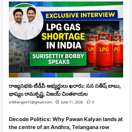
రాజ్యసభకు టీడీపీ అభ్యర్థులు ఖరారు: సన సతీష్ బాబు,
భాష్యం రామకృష్ణ, విజయ్ చింతకాయల
sribhargavi15@gmail.com
June 11, 2026
0
Decode Politics: Why Pawan Kalyan lands at
the centre of an Andhra, Telangana row