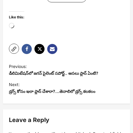
Like this:
Loading…
P
Previous:
o
డీలిమిటేషన్‌లో జగన్ సైలెంట్ సపోర్ట్.. అసలు ప్లాన్ ఏంటి?
s
Next:
t
డ్రగ్స్ కోసం ఇలా ప్లాన్ చేశారా?…తెనాలిలో డ్రగ్స్ కలకలం
n
a
v
Leave a Reply
i