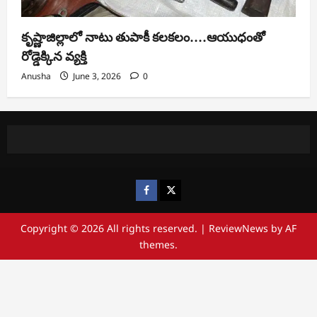
కృష్ణాజిల్లాలో నాటు తుపాకీ కలకలం….ఆయుధంతో
రోడ్డెక్కిన వ్యక్తి
Anusha
June 3, 2026
0
https://www.facebook.com/
https://x.com/
Copyright © 2026 All rights reserved.
|
ReviewNews
by AF
themes.