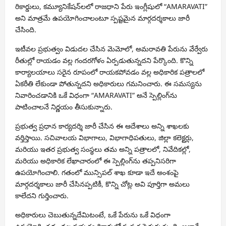
రికార్డులు, కమ్యూనికేషన్‌లలో రాజధాని పేరు ఇంగ్లీషులో “AMARAVATI”
అని మాత్రమే ఉపయోగించాలంటూ స్పష్టమైన మార్గదర్శకాలు జారీ
చేసింది.
ఇటీవల ప్రభుత్వం విడుదల చేసిన మెమోలో, అమరావతి పేరును వేర్వేరు
రీతుల్లో రాయడం వల్ల గందరగోళం ఏర్పడుతున్నదని పేర్కొంది. కొన్ని
కార్యాలయాలు సరైన రూపంలో రాయకపోవడం వల్ల అధికారిక పత్రాలలో
ఏకరీతి లేకుండా పోతున్నదని అధికారులు గమనించారు. ఈ సమస్యను
నివారించడానికి ఒకే విధంగా “AMARAVATI” అనే స్పెల్లింగ్‌ను
పాటించాలనే నిర్ణయం తీసుకున్నారు.
ప్రభుత్వ ప్రధాన కార్యదర్శి జారీ చేసిన ఈ ఆదేశాలు అన్ని శాఖలకు
వర్తిస్తాయి. సచివాలయ విభాగాలు, విభాగాధిపతులు, జిల్లా కలెక్టర్లు,
మరియు ఇతర ప్రభుత్వ సంస్థలు తమ అన్ని పత్రాలలో, నివేదికల్లో,
మరియు అధికారిక లేఖాచారంలో ఈ స్పెల్లింగ్‌ను తప్పనిసరిగా
ఉపయోగించాలి. గతంలో మున్సిపల్ శాఖ కూడా ఇదే అంశంపై
మార్గదర్శకాలు జారీ చేసినప్పటికీ, కొన్ని చోట్ల అవి పూర్తిగా అమలు
కాలేదని గుర్తించారు.
అధికారులు చెబుతున్నదేమిటంటే, ఒకే పేరును ఒకే విధంగా