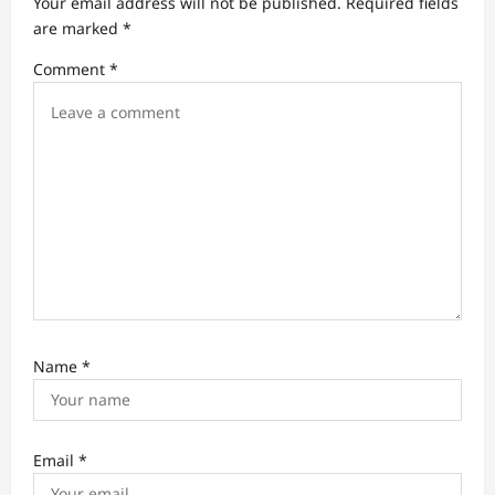
Your email address will not be published.
Required fields
g
are marked
*
a
Comment
*
t
i
o
n
Name
*
Email
*