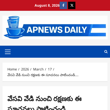
Skip
August 8, 2026
https://www.facebook.com/
https://x.com/
to
content
Primary
Menu
Home
2026
March
17
వేసవి వేడి నుంచి రక్షణకు ఈ సూచనలు పాటించండి….
వేసవి వేడి నుంచి రక్షణకు ఈ
సూచనలు పాటించండి….