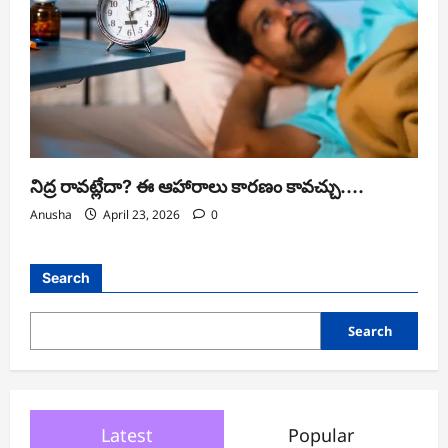
నిద్ర రావట్లేదా? ఈ ఆహారాలు కారణం కావచ్చు….
Anusha
April 23, 2026
0
Search
Search
Latest
Popular