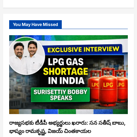
You May Have Missed
రాజ్యసభకు టీడీపీ అభ్యర్థులు ఖరారు: సన సతీష్ బాబు,
భాష్యం రామకృష్ణ, విజయ్ చింతకాయల