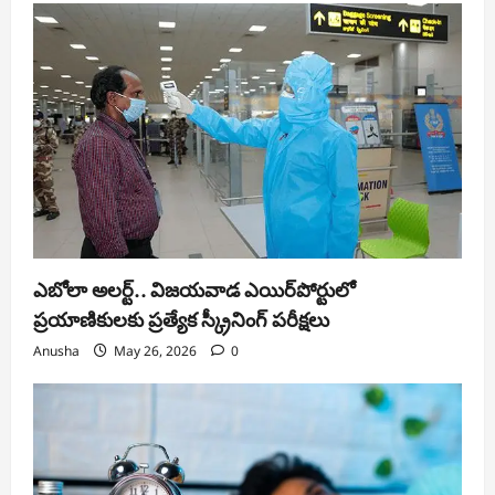
ఎబోలా అలర్ట్.. విజయవాడ ఎయిర్‌పోర్టులో
ప్రయాణికులకు ప్రత్యేక స్క్రీనింగ్ పరీక్షలు
Anusha
May 26, 2026
0