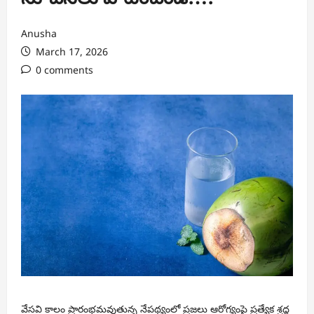
Anusha
March 17, 2026
0 comments
వేసవి కాలం ప్రారంభమవుతున్న నేపథ్యంలో ప్రజలు ఆరోగ్యంపై ప్రత్యేక శ్రద్ధ