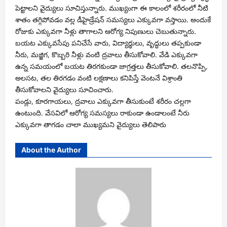
పెట్టాలని వైద్యులు సూచిస్తున్నారు. ముఖ్యంగా ఈ కాలంలో శరీరంలో నీటి
శాతం తగ్గిపోవడం వల్ల డీహైడ్రేషన్ సమస్యలు ఎక్కువగా వస్తాయి. అందుకే
రోజుకు ఎక్కువగా నీళ్లు తాగాలని ఆరోగ్య నిపుణులు చెబుతున్నారు.
బయట ఎక్కువసేపు పనిచేసే వారు, విద్యార్థులు, వృద్ధులు తప్పకుండా
నీరు, మజ్జిగ, కొబ్బరి నీళ్లు వంటి ద్రవాలు తీసుకోవాలి. వేడి ఎక్కువగా
ఉన్న సమయంలో బయట తిరగకుండా జాగ్రత్తలు తీసుకోవాలి. తలనొప్పి,
అలసట, తల తిరగడం వంటి లక్షణాలు కనిపిస్తే వెంటనే విశ్రాంతి
తీసుకోవాలని వైద్యులు సూచించారు.
పండ్లు, కూరగాయలు, ద్రవాలు ఎక్కువగా తీసుకుంటే శరీరం చల్లగా
ఉంటుంది. వేసవిలో ఆరోగ్య సమస్యలు రాకుండా ఉండాలంటే నీరు
ఎక్కువగా తాగడం చాలా ముఖ్యమని వైద్యులు తెలిపారు
About the Author