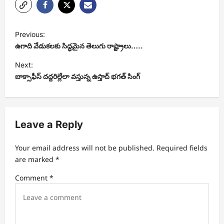
P
Previous:
o
ఉగాది వేడుకలకు సిద్ధమైన తెలుగు రాష్ట్రాలు…..
s
Next:
t
బాక్సాఫీస్ దద్దరిల్లేలా వస్తున్న ఉస్తాద్ భగత్ సింగ్
n
a
v
Leave a Reply
i
Your email address will not be published.
Required fields
g
are marked
*
a
Comment
*
t
i
o