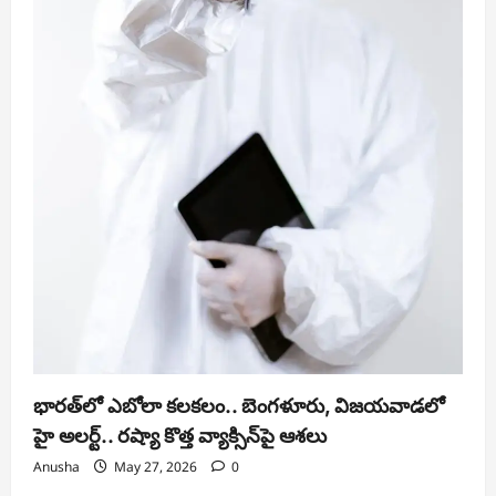
భారత్‌లో ఎబోలా కలకలం.. బెంగళూరు, విజయవాడలో
హై అలర్ట్.. రష్యా కొత్త వ్యాక్సిన్‌పై ఆశలు
Anusha
May 27, 2026
0