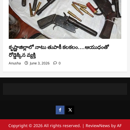
కృష్ణాజిల్లాలో నాటు తుపాకీ కలకలం….ఆయుధంతో
రోడ్డెక్కిన వ్యక్తి
Anusha
June 3, 2026
0
https://www.facebook.com/
https://x.com/
Copyright © 2026 All rights reserved.
|
ReviewNews
by AF