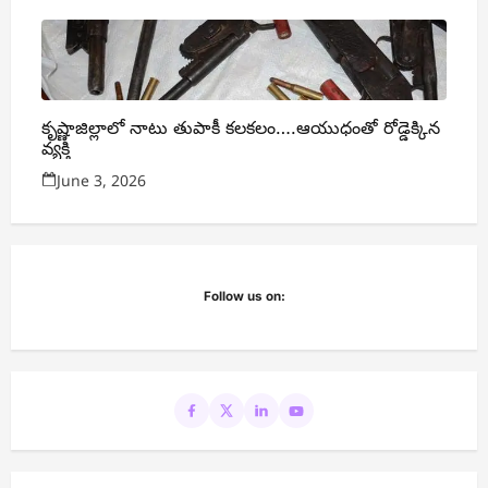
కృష్ణాజిల్లాలో నాటు తుపాకీ కలకలం….ఆయుధంతో రోడ్డెక్కిన
వ్యక్తి
June 3, 2026
Follow us on: