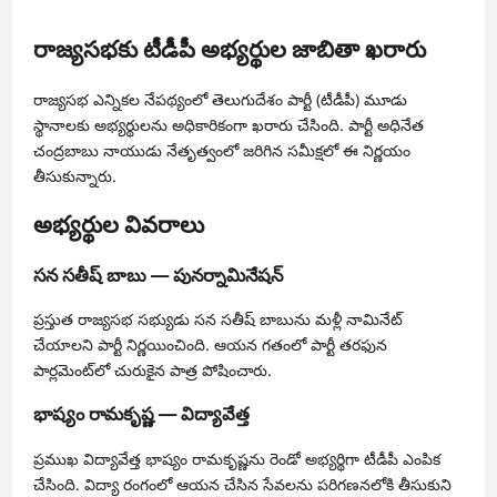
రాజ్యసభకు టీడీపీ అభ్యర్థుల జాబితా ఖరారు
రాజ్యసభ ఎన్నికల నేపథ్యంలో తెలుగుదేశం పార్టీ (టీడీపీ) మూడు
స్థానాలకు అభ్యర్థులను అధికారికంగా ఖరారు చేసింది. పార్టీ అధినేత
చంద్రబాబు నాయుడు నేతృత్వంలో జరిగిన సమీక్షలో ఈ నిర్ణయం
తీసుకున్నారు.
అభ్యర్థుల వివరాలు
సన సతీష్ బాబు — పునర్నామినేషన్
ప్రస్తుత రాజ్యసభ సభ్యుడు సన సతీష్ బాబును మళ్లీ నామినేట్
చేయాలని పార్టీ నిర్ణయించింది. ఆయన గతంలో పార్టీ తరఫున
పార్లమెంట్‌లో చురుకైన పాత్ర పోషించారు.
భాష్యం రామకృష్ణ — విద్యావేత్త
ప్రముఖ విద్యావేత్త భాష్యం రామకృష్ణను రెండో అభ్యర్థిగా టీడీపీ ఎంపిక
చేసింది. విద్యా రంగంలో ఆయన చేసిన సేవలను పరిగణనలోకి తీసుకుని