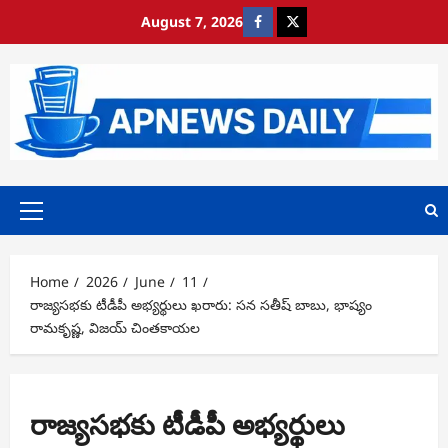
Skip
August 7, 2026
https://www.facebook.com/
https://x.com/
to
content
Primary
Menu
Home
2026
June
11
రాజ్యసభకు టీడీపీ అభ్యర్థులు ఖరారు: సన సతీష్ బాబు, భాష్యం
రామకృష్ణ, విజయ్ చింతకాయల
రాజ్యసభకు టీడీపీ అభ్యర్థులు