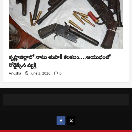
కృష్ణాజిల్లాలో నాటు తుపాకీ కలకలం….ఆయుధంతో
రోడ్డెక్కిన వ్యక్తి
Anusha
June 3, 2026
0
https://www.facebook.com/
https://x.com/