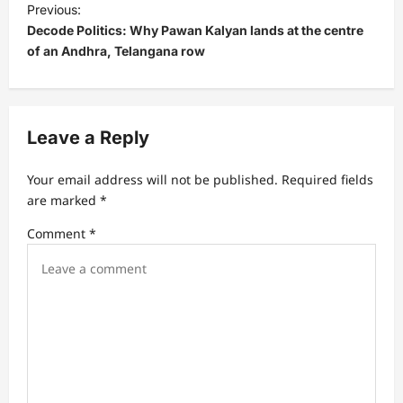
Previous:
o
Decode Politics: Why Pawan Kalyan lands at the centre
s
of an Andhra, Telangana row
t
n
a
Leave a Reply
v
Your email address will not be published.
Required fields
i
are marked
*
g
Comment
*
a
t
i
o
n