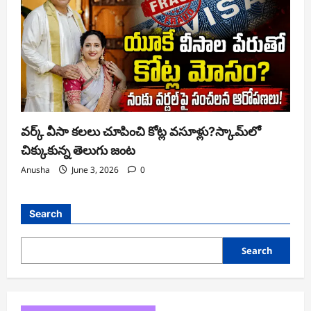
వర్క్ వీసా కలలు చూపించి కోట్ల వసూళ్లు?స్కామ్‌లో
చిక్కుకున్న తెలుగు జంట
Anusha
June 3, 2026
0
Search
Search