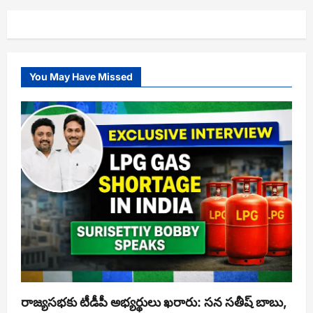
You May Have Missed
రాజ్యసభకు టీడీపీ అభ్యర్థులు ఖరారు: సన సతీష్ బాబు,