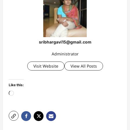
sribhargavi15@gmail.com
Administrator
Visit Website
View All Posts
Like this:
Loading…
P