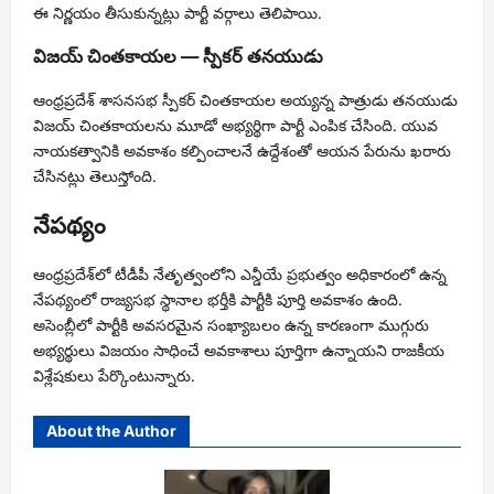
ఈ నిర్ణయం తీసుకున్నట్లు పార్టీ వర్గాలు తెలిపాయి.
విజయ్ చింతకాయల — స్పీకర్ తనయుడు
ఆంధ్రప్రదేశ్ శాసనసభ స్పీకర్ చింతకాయల అయ్యన్న పాత్రుడు తనయుడు
విజయ్ చింతకాయలను మూడో అభ్యర్థిగా పార్టీ ఎంపిక చేసింది. యువ
నాయకత్వానికి అవకాశం కల్పించాలనే ఉద్దేశంతో ఆయన పేరును ఖరారు
చేసినట్లు తెలుస్తోంది.
నేపథ్యం
ఆంధ్రప్రదేశ్‌లో టీడీపీ నేతృత్వంలోని ఎన్డీయే ప్రభుత్వం అధికారంలో ఉన్న
నేపథ్యంలో రాజ్యసభ స్థానాల భర్తీకి పార్టీకి పూర్తి అవకాశం ఉంది.
అసెంబ్లీలో పార్టీకి అవసరమైన సంఖ్యాబలం ఉన్న కారణంగా ముగ్గురు
అభ్యర్థులు విజయం సాధించే అవకాశాలు పూర్తిగా ఉన్నాయని రాజకీయ
విశ్లేషకులు పేర్కొంటున్నారు.
About the Author