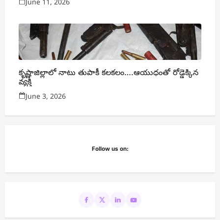
June 11, 2026
కృష్ణాజిల్లాలో నాటు తుపాకీ కలకలం….ఆయుధంతో రోడ్డెక్కిన
వ్యక్తి
June 3, 2026
Follow us on: