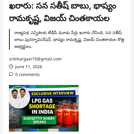
ఖరారు: సన సతీష్ బాబు, భాష్యం
రామకృష్ణ, విజయ్ చింతకాయల
రాజ్యసభ ఎన్నికలకు టీడీపీ మూడు పేర్లు ఖరారు చేసింది. సన సతీష్
బాబు పునర్నామినేషన్, భాష్యం రామకృష్ణ, విజయ్ చింతకాయల కొత్త
అభ్యర్థులు.
sribhargavi15@gmail.com
June 11, 2026
0 comments