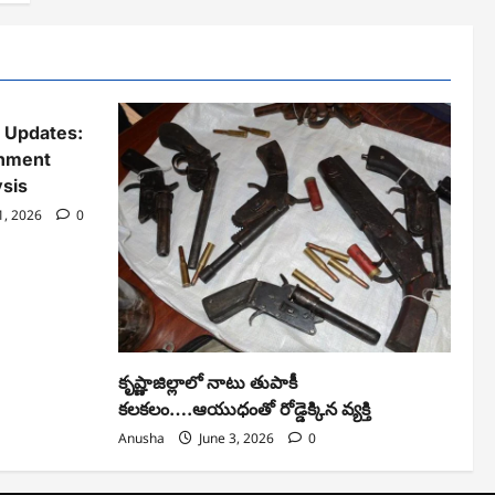
t Updates:
nment
sis
1, 2026
0
కృష్ణాజిల్లాలో నాటు తుపాకీ
కలకలం….ఆయుధంతో రోడ్డెక్కిన వ్యక్తి
Anusha
June 3, 2026
0