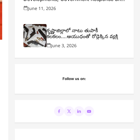
Expert Analysis
June 11, 2026
కృష్ణాజిల్లాలో నాటు తుపాకీ
కలకలం….ఆయుధంతో రోడ్డెక్కిన వ్యక్తి
June 3, 2026
Follow us on: