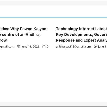
itics: Why Pawan Kalyan
Technology Internet Lates
e centre of an Andhra,
Key Developments, Gover
 row
Response and Expert Analy
@gmail.com
June 11, 2026
0
sribhargavi15@gmail.com
June 1