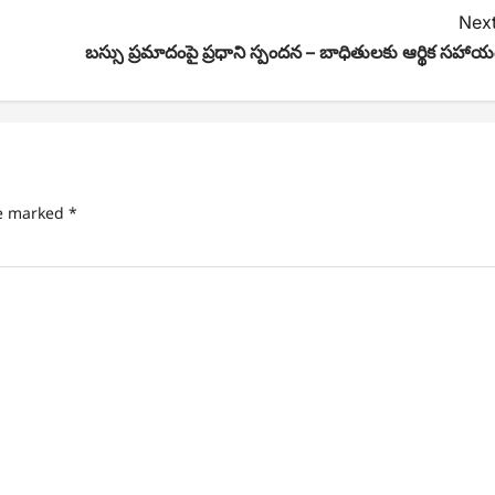
Next
బస్సు ప్రమాదంపై ప్రధాని స్పందన – బాధితులకు ఆర్థిక సహాయ
re marked
*