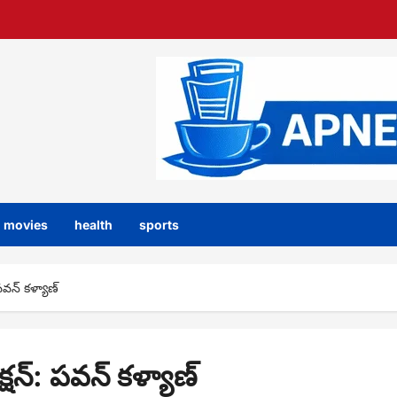
movies
health
sports
పవన్ కళ్యాణ్
్షన్: పవన్ కళ్యాణ్