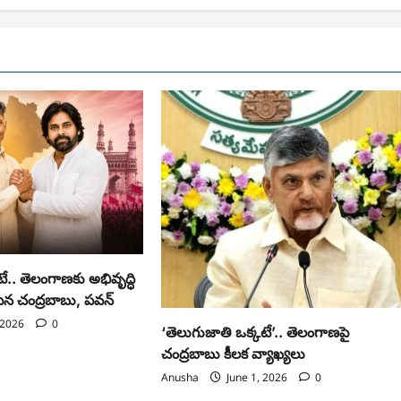
ే.. తెలంగాణకు అభివృద్ధి
ిపిన చంద్రబాబు, పవన్
 2026
0
‘తెలుగుజాతి ఒక్కటే’.. తెలంగాణపై
చంద్రబాబు కీలక వ్యాఖ్యలు
Anusha
June 1, 2026
0