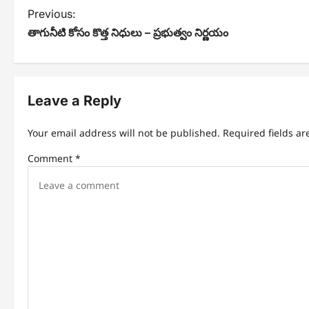
P
Previous:
తాగునీటి కోసం కొత్త నిధులు – ప్రభుత్వం నిర్ణయం
o
s
t
Leave a Reply
n
Your email address will not be published.
Required fields a
a
Comment
*
v
i
g
a
t
i