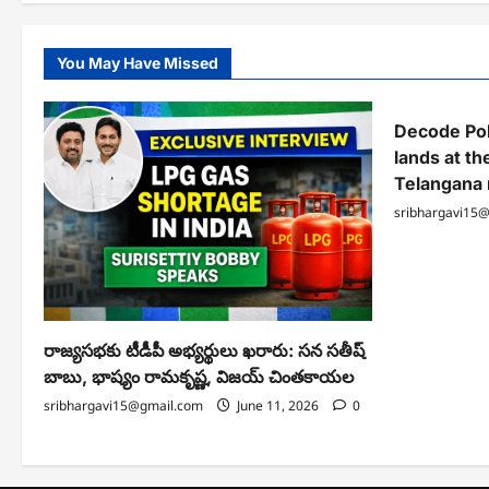
You May Have Missed
Decode Pol
lands at th
Telangana
sribhargavi15
రాజ్యసభకు టీడీపీ అభ్యర్థులు ఖరారు: సన సతీష్
బాబు, భాష్యం రామకృష్ణ, విజయ్ చింతకాయల
sribhargavi15@gmail.com
June 11, 2026
0