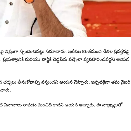
్యేలపై తీవ్రంగా స్పందించినట్లు సమాచారం. ఇటీవల కొంతమంది నేతల ప్రవర్తనపై
. ప్రభుత్వానికి మరియు పార్టీకి చెడ్డపేరు వచ్చేలా వ్యవహరించవద్దని ఆయన
ఠిన చర్యలు తీసుకోవాల్సి వస్తుందని ఆయన చెప్పారు. ఇప్పటికైనా తమ వైఖరి
ంచారు.
 ఇలాంటి వివాదాలు రావడం మంచిది కాదని ఆయన అన్నారు. ఈ వ్యాఖ్యలతో