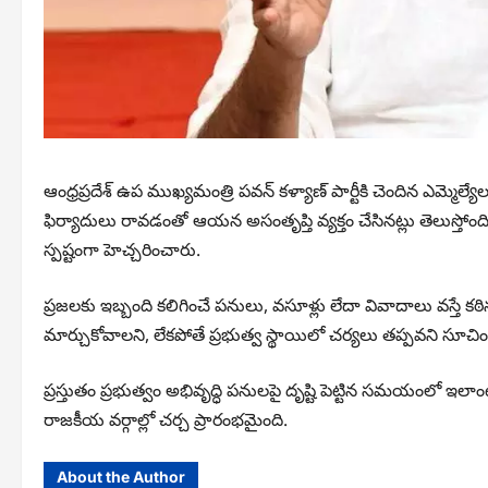
ఆంధ్రప్రదేశ్ ఉప ముఖ్యమంత్రి పవన్ కళ్యాణ్ పార్టీకి చెందిన ఎమ్మెల
ఫిర్యాదులు రావడంతో ఆయన అసంతృప్తి వ్యక్తం చేసినట్లు తెలుస్తోంది
స్పష్టంగా హెచ్చరించారు.
ప్రజలకు ఇబ్బంది కలిగించే పనులు, వసూళ్లు లేదా వివాదాలు వస్తే క
మార్చుకోవాలని, లేకపోతే ప్రభుత్వ స్థాయిలో చర్యలు తప్పవని సూచి
ప్రస్తుతం ప్రభుత్వం అభివృద్ధి పనులపై దృష్టి పెట్టిన సమయంలో
రాజకీయ వర్గాల్లో చర్చ ప్రారంభమైంది.
About the Author