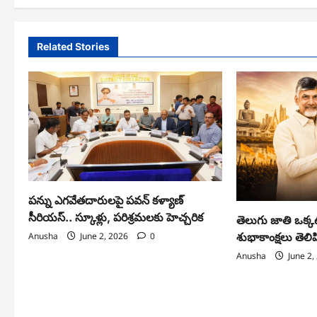
Related Stories
పన్ను ఎగవేతదారులపై పవన్ కళ్యాణ్
సీరియస్.. స్కూళ్లు, పరిశ్రమలకు హెచ్చరిక
తెలుగు జాతి ఒక్కట
శుభాకాంక్షలు తెల
Anusha
June 2, 2026
0
Anusha
June 2,