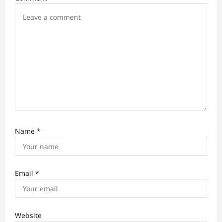
i
o
n
Name
*
Email
*
Website