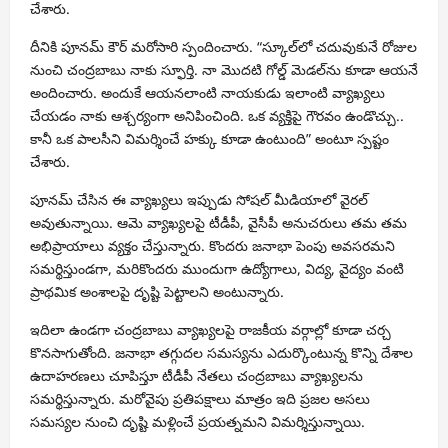
చేశారు.
దీనికి పూనమ్ కౌర్ మరోసారి స్పందించారు. “స్కూల్‌లో చదువుకునే రోజుల
నుంచి చంద్రబాబు నాకు స్ఫూర్తి. నా మొదటి గోల్డ్ మెడల్‌ను కూడా ఆయనే
అందించారు. అందుకే ఆయనలాంటి నాయకుడు ఇలాంటి వ్యాఖ్యలు
చేయడం నాకు ఆశ్చర్యంగా అనిపించింది. ఒక వ్యక్తిపై గౌరవం ఉండొచ్చు..
కానీ ఒక పాలసీని విమర్శించే హక్కు కూడా ఉంటుంది” అంటూ స్పష్టం
చేశారు.
పూనమ్ చేసిన ఈ వ్యాఖ్యలు ఇప్పుడు సోషల్ మీడియాలో వైరల్
అవుతున్నాయి. ఆమె వ్యాఖ్యలపై టీడీపీ, వైసీపీ అనుచరులు తమ తమ
అభిప్రాయాలు వ్యక్తం చేస్తున్నారు. కొందరు జనాభా పెంపు అవసరమని
సమర్థిస్తుండగా, మరికొందరు ముందుగా ఉద్యోగాలు, విద్య, వైద్యం వంటి
ప్రాథమిక అంశాలపై దృష్టి పెట్టాలని అంటున్నారు.
ఇదిలా ఉండగా చంద్రబాబు వ్యాఖ్యలపై రాజకీయ వర్గాల్లో కూడా చర్చ
కొనసాగుతోంది. జనాభా తగ్గుదల సమస్యను ఎదుర్కొంటున్న కొన్ని దేశాల
ఉదాహరణలు చూపిస్తూ టీడీపీ నేతలు చంద్రబాబు వ్యాఖ్యలను
సమర్థిస్తున్నారు. మరోవైపు ప్రతిపక్షాలు మాత్రం ఇది ప్రజల అసలు
సమస్యల నుంచి దృష్టి మళ్లించే ప్రయత్నమని విమర్శిస్తున్నాయి.