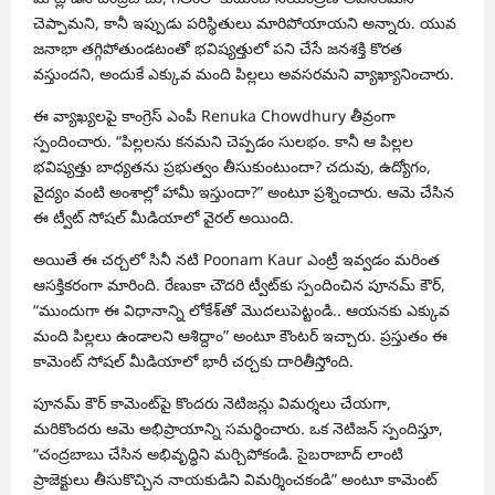
చెప్పామని, కానీ ఇప్పుడు పరిస్థితులు మారిపోయాయని అన్నారు. యువ
జనాభా తగ్గిపోతుండటంతో భవిష్యత్తులో పని చేసే జనశక్తి కొరత
వస్తుందని, అందుకే ఎక్కువ మంది పిల్లలు అవసరమని వ్యాఖ్యానించారు.
ఈ వ్యాఖ్యలపై కాంగ్రెస్ ఎంపీ
Renuka Chowdhury
తీవ్రంగా
స్పందించారు. “పిల్లలను కనమని చెప్పడం సులభం. కానీ ఆ పిల్లల
భవిష్యత్తు బాధ్యతను ప్రభుత్వం తీసుకుంటుందా? చదువు, ఉద్యోగం,
వైద్యం వంటి అంశాల్లో హామీ ఇస్తుందా?” అంటూ ప్రశ్నించారు. ఆమె చేసిన
ఈ ట్వీట్ సోషల్ మీడియాలో వైరల్ అయింది.
అయితే ఈ చర్చలో సినీ నటి
Poonam Kaur
ఎంట్రీ ఇవ్వడం మరింత
ఆసక్తికరంగా మారింది. రేణుకా చౌదరి ట్వీట్‌కు స్పందించిన పూనమ్ కౌర్,
“ముందుగా ఈ విధానాన్ని లోకేశ్‌తో మొదలుపెట్టండి.. ఆయనకు ఎక్కువ
మంది పిల్లలు ఉండాలని ఆశిద్దాం” అంటూ కౌంటర్ ఇచ్చారు. ప్రస్తుతం ఈ
కామెంట్ సోషల్ మీడియాలో భారీ చర్చకు దారితీస్తోంది.
పూనమ్ కౌర్ కామెంట్‌పై కొందరు నెటిజన్లు విమర్శలు చేయగా,
మరికొందరు ఆమె అభిప్రాయాన్ని సమర్థించారు. ఒక నెటిజన్ స్పందిస్తూ,
“చంద్రబాబు చేసిన అభివృద్ధిని మర్చిపోకండి. సైబరాబాద్ లాంటి
ప్రాజెక్టులు తీసుకొచ్చిన నాయకుడిని విమర్శించకండి” అంటూ కామెంట్