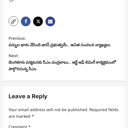
P
Previous:
o
పన్నుల భారం వేసింది జగన్ ప్రభుత్వమే.. అనిత సంచలన వ్యాఖ్యలు
s
Next:
t
బెంగళూరు పర్యటనకు సీఎం చంద్రబాబు.. ఆర్ట్ ఆఫ్ లివింగ్ కార్యక్రమంలో
పాల్గొననున్న సీఎం
n
a
v
Leave a Reply
i
g
Your email address will not be published.
Required fields
a
are marked
*
t
Comment
*