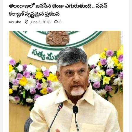
తెలంగాణలో జనసేన జెండా ఎగురుతుంది.. పవన్
కల్యాణ్ స్పష్టమైన ప్రకటన
Anusha
June 3, 2026
0