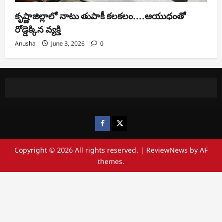
కృష్ణాజిల్లాలో నాటు తుపాకీ కలకలం….ఆయుధంతో
రోడ్డెక్కిన వ్యక్తి
Anusha
June 3, 2026
0
https://www.facebook.com/
https://x.com/
Copyright © 2026 All rights reserved.
|
ReviewNews
by AF
themes.