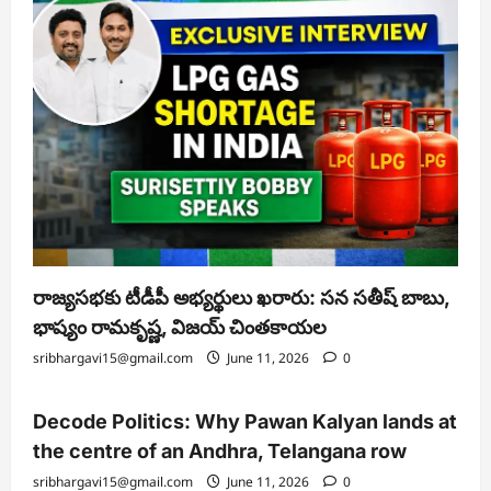
రాజ్యసభకు టీడీపీ అభ్యర్థులు ఖరారు: సన సతీష్ బాబు,
భాష్యం రామకృష్ణ, విజయ్ చింతకాయల
sribhargavi15@gmail.com
June 11, 2026
0
Decode Politics: Why Pawan Kalyan lands at
the centre of an Andhra, Telangana row
sribhargavi15@gmail.com
June 11, 2026
0