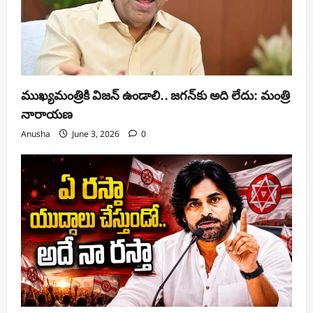
ముఖ్యమంత్రికి విజన్ ఉండాలి.. జగన్‌కు అది లేదు: మంత్రి
నారాయణ
Anusha
June 3, 2026
0