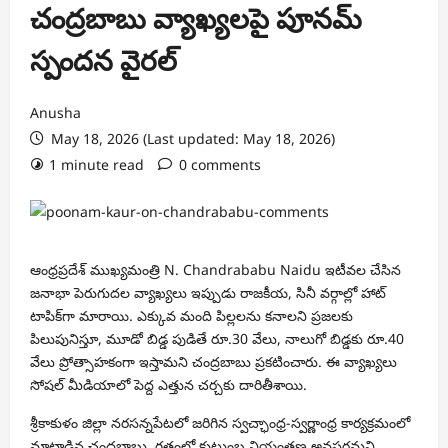
చంద్రబాబు వ్యాఖ్యలపై పూనమ్
స్పందన వైరల్
Anusha
May 18, 2026 (Last updated: May 18, 2026)
1 minute read
0 comments
ఆంధ్రప్రదేశ్ ముఖ్యమంత్రి
N. Chandrababu Naidu
ఇటీవల చేసిన
జనాభా పెరుగుదల వ్యాఖ్యలు ఇప్పుడు రాజకీయ, సినీ వర్గాల్లో హాట్
టాపిక్‌గా మారాయి. ఎక్కువ మంది పిల్లలను కనాలని ప్రజలకు
పిలుపునిస్తూ, మూడో బిడ్డ పుడితే రూ.30 వేలు, నాలుగో బిడ్డకు రూ.40
వేలు ప్రోత్సాహకంగా ఇస్తామని చంద్రబాబు ప్రకటించారు. ఈ వ్యాఖ్యలు
సోషల్ మీడియాలో పెద్ద ఎత్తున చర్చకు దారితీశాయి.
శ్రీకాకుళం జిల్లా నరసన్నపేటలో జరిగిన స్వచ్ఛాంధ్ర-స్వర్ణాంధ్ర కార్యక్రమంలో
మాట్లాడిన చంద్రబాబు, గతంలో కుటుంబ నియంత్రణ అవసరమని