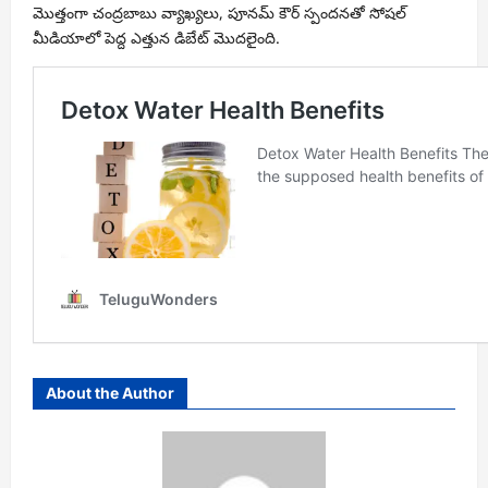
మొత్తంగా చంద్రబాబు వ్యాఖ్యలు, పూనమ్ కౌర్ స్పందనతో సోషల్
మీడియాలో పెద్ద ఎత్తున డిబేట్ మొదలైంది.
About the Author