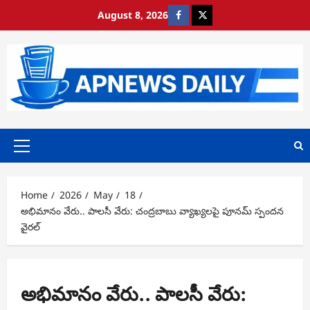
Skip
August 8, 2026
https://www.facebook.com/
https://x.com/
to
content
Primary
Menu
Home
2026
May
18
అభిమానం వేరు.. పాలసీ వేరు: చంద్రబాబు వ్యాఖ్యలపై పూనమ్ స్పందన
వైరల్
అభిమానం వేరు.. పాలసీ వేరు: