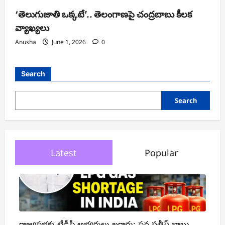
‘తెలుగుజాతి ఒక్కటే’.. తెలంగాణపై చంద్రబాబు కీలక
వ్యాఖ్యలు
Anusha
June 1, 2026
0
Search
Search
Latest
Popular
రాజ్యసభకు టీడీపీ అభ్యర్థులు ఖరారు: సన సతీష్ బాబు,