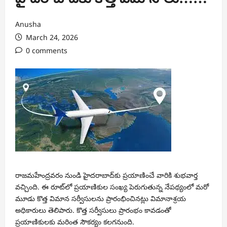
Anusha
March 24, 2026
0 comments
రాజమహేంద్రవరం నుండి హైదరాబాద్‌కు ప్రయాణించే వారికి శుభవార్త
వచ్చింది. ఈ రూట్‌లో ప్రయాణికుల సంఖ్య పెరుగుతున్న నేపథ్యంలో మరో
మూడు కొత్త విమాన సర్వీసులను ప్రారంభించినట్లు విమానాశ్రయ
అధికారులు తెలిపారు. కొత్త సర్వీసులు ప్రారంభం కావడంతో
ప్రయాణికులకు మరింత సౌకర్యం కలగనుంది.