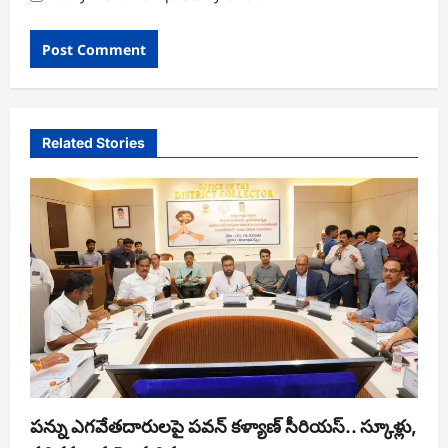
Related Stories
పన్ను ఎగవేతదారులపై పవన్ కళ్యాణ్ సీరియస్.. స్కూళ్లు,