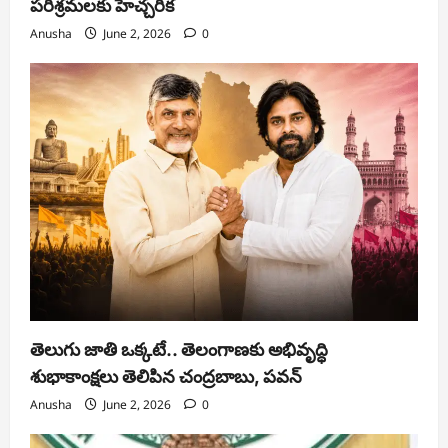
పరిశ్రమలకు హెచ్చరిక
Anusha
June 2, 2026
0
తెలుగు జాతి ఒక్కటే.. తెలంగాణకు అభివృద్ధి
శుభాకాంక్షలు తెలిపిన చంద్రబాబు, పవన్
Anusha
June 2, 2026
0