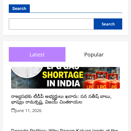
Search
Search
Latest
Popular
రాజ్యసభకు టీడీపీ అభ్యర్థులు ఖరారు: సన సతీష్ బాబు,
భాష్యం రామకృష్ణ, విజయ్ చింతకాయల
June 11, 2026
Decode Politics: Why Pawan Kalyan lands at the