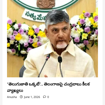
‘తెలుగుజాతి ఒక్కటే’.. తెలంగాణపై చంద్రబాబు కీలక
వ్యాఖ్యలు
Anusha
June 1, 2026
0