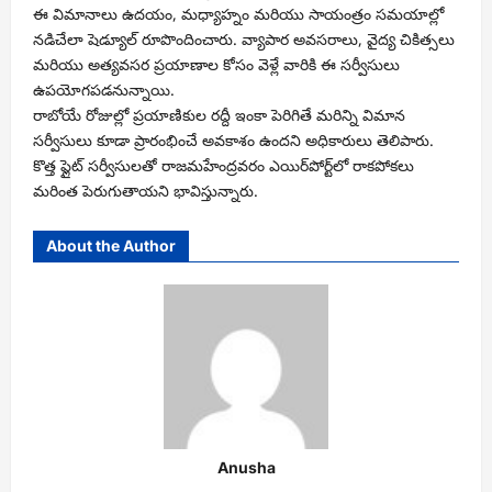
ఈ విమానాలు ఉదయం, మధ్యాహ్నం మరియు సాయంత్రం సమయాల్లో
నడిచేలా షెడ్యూల్ రూపొందించారు. వ్యాపార అవసరాలు, వైద్య చికిత్సలు
మరియు అత్యవసర ప్రయాణాల కోసం వెళ్లే వారికి ఈ సర్వీసులు
ఉపయోగపడనున్నాయి.
రాబోయే రోజుల్లో ప్రయాణికుల రద్దీ ఇంకా పెరిగితే మరిన్ని విమాన
సర్వీసులు కూడా ప్రారంభించే అవకాశం ఉందని అధికారులు తెలిపారు.
కొత్త ఫ్లైట్ సర్వీసులతో రాజమహేంద్రవరం ఎయిర్‌పోర్ట్‌లో రాకపోకలు
మరింత పెరుగుతాయని భావిస్తున్నారు.
About the Author
Anusha