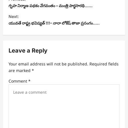
o
గృహ నిర్మాణ పథకం వేగవంతం – మంత్రి పార్థసారథి……
s
Next:
t
యువతే రాష్ట్ర భవిష్యత్ !!!– నారా లోకేష్ తాజా ప్రసంగం…..
n
a
v
Leave a Reply
i
Your email address will not be published.
Required fields
g
are marked
*
a
Comment
*
t
i
o
n