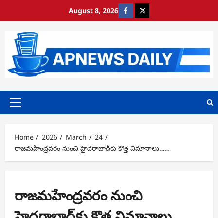
Skip
August 8, 2026
https://www.facebook.com/
https://x.com/
to
content
Primary
Menu
Home
2026
March
24
రాజమహేంద్రవరం నుంచి హైదరాబాద్‌కు కొత్త విమానాలు……
రాజమహేంద్రవరం నుంచి
హైదరాబాద్‌కు కొత్త విమానాలు……