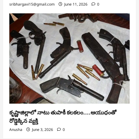
sribhargavi15@gmail.com
June 11, 2026
0
కృష్ణాజిల్లాలో నాటు తుపాకీ కలకలం….ఆయుధంతో
రోడ్డెక్కిన వ్యక్తి
Anusha
June 3, 2026
0