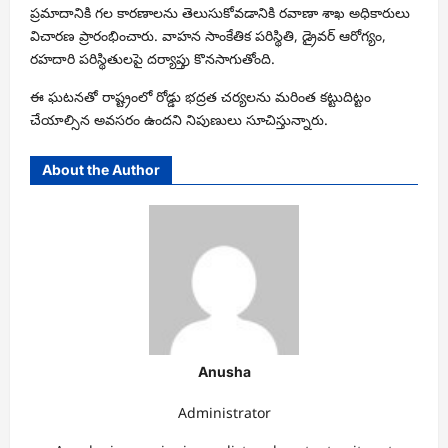
ప్రమాదానికి గల కారణాలను తెలుసుకోవడానికి రవాణా శాఖ అధికారులు
విచారణ ప్రారంభించారు. వాహన సాంకేతిక పరిస్థితి, డ్రైవర్ ఆరోగ్యం,
రహదారి పరిస్థితులపై దర్యాప్తు కొనసాగుతోంది.
ఈ ఘటనతో రాష్ట్రంలో రోడ్డు భద్రత చర్యలను మరింత కట్టుదిట్టం
చేయాల్సిన అవసరం ఉందని నిపుణులు సూచిస్తున్నారు.
About the Author
Anusha
Administrator