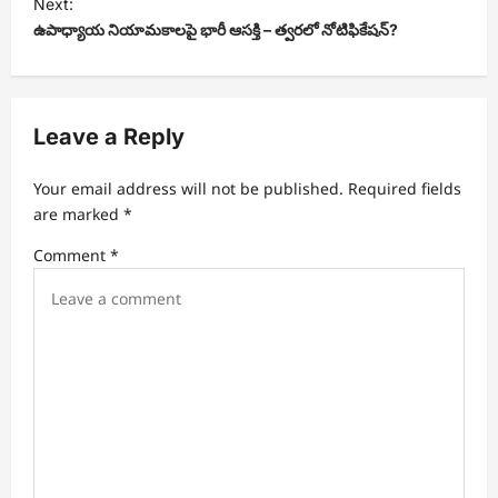
Next:
t
ఉపాధ్యాయ నియామకాలపై భారీ ఆసక్తి – త్వరలో నోటిఫికేషన్?
n
a
v
Leave a Reply
i
Your email address will not be published.
Required fields
g
are marked
*
a
Comment
*
t
i
o
n