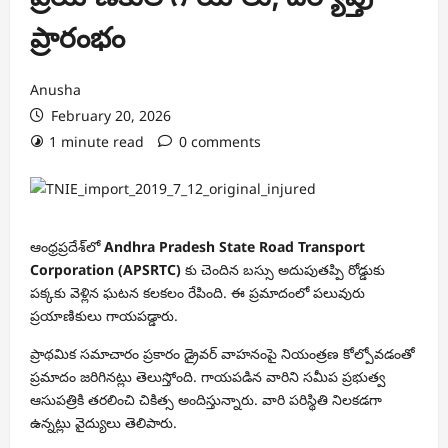
ప్రారంభం
Anusha
February 20, 2026
1 minute read
0 comments
ఆంధ్రప్రదేశ్‌లో
Andhra Pradesh State Road Transport
Corporation
(APSRTC)
కు చెందిన బస్సు అదుపుతప్పి రోడ్డుకు
పక్కకు వెళ్లిన ఘటన కలకలం రేపింది. ఈ ప్రమాదంలో పలువురు
ప్రయాణికులు గాయపడ్డారు.
ప్రాథమిక సమాచారం ప్రకారం డ్రైవర్ వాహనంపై నియంత్రణ కోల్పోవడంతో
ప్రమాదం జరిగినట్లు తెలుస్తోంది. గాయపడిన వారిని సమీప ప్రభుత్వ
ఆసుపత్రికి తరలించి చికిత్స అందిస్తున్నారు. వారి పరిస్థితి నిలకడగా
ఉన్నట్లు వైద్యులు తెలిపారు.