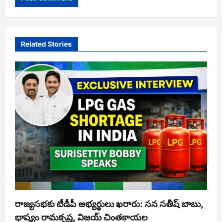
Related Stories
రాజ్యసభకు టీడీపీ అభ్యర్థులు ఖరారు: సన సతీష్ బాబు,
భాష్యం రామకృష్ణ, విజయ్ చింతకాయల