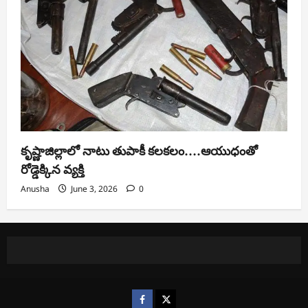
కృష్ణాజిల్లాలో నాటు తుపాకీ కలకలం….ఆయుధంతో
రోడ్డెక్కిన వ్యక్తి
Anusha
June 3, 2026
0
https://www.facebook.com/
https://x.com/