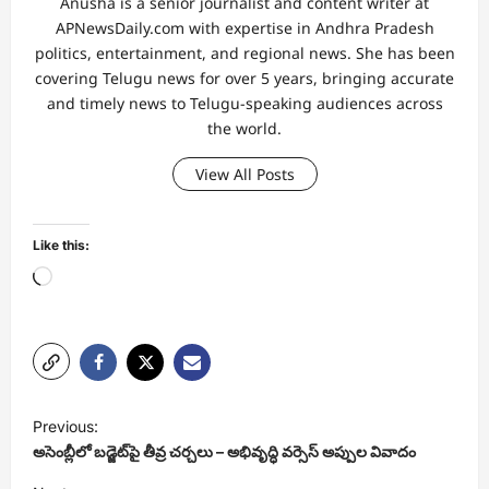
Anusha is a senior journalist and content writer at
APNewsDaily.com with expertise in Andhra Pradesh
politics, entertainment, and regional news. She has been
covering Telugu news for over 5 years, bringing accurate
and timely news to Telugu-speaking audiences across
the world.
View All Posts
Like this:
Loading…
P
Previous:
o
అసెంబ్లీలో బడ్జెట్‌పై తీవ్ర చర్చలు – అభివృద్ధి వర్సెస్ అప్పుల వివాదం
s