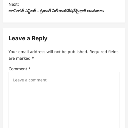
s
Next:
t
జూనియర్ ఎన్టీఆర్ – ప్రశాంత్ నీల్ కాంబినేషన్‌పై భారీ అంచనాలు
n
a
v
Leave a Reply
i
Your email address will not be published.
Required fields
g
are marked
*
a
Comment
*
t
i
o
n