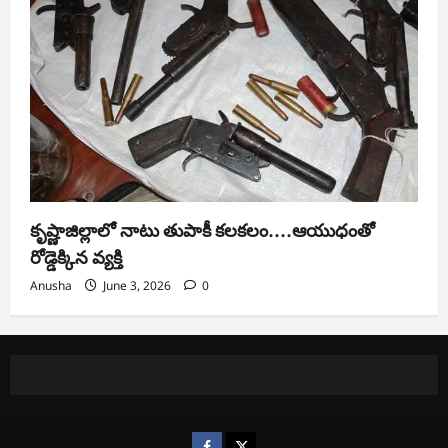
కృష్ణాజిల్లాలో నాటు తుపాకీ కలకలం….ఆయుధంతో
రోడ్డెక్కిన వ్యక్తి
Anusha
June 3, 2026
0
https://www.facebook.com/
https://x.com/