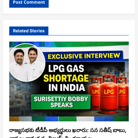
Related Stories
రాజ్యసభకు టీడీపీ అభ్యర్థులు ఖరారు: సన సతీష్ బాబు,