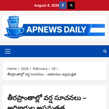
Skip
August 8, 2026
https://www.facebook.com/
https://x.com/
to
content
Primary
Menu
Home
2026
February
20
తీరప్రాంతాల్లో వర్ష సూచనలు – అధికారుల అప్రమత్తత
తీరప్రాంతాల్లో వర్ష సూచనలు –
అధికారుల అప్రమత్తత