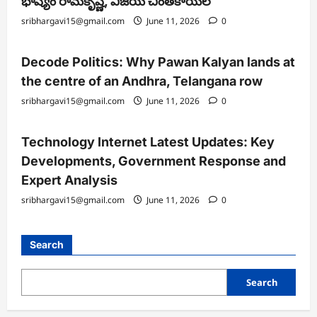
భాష్యం రామకృష్ణ, విజయ్ చింతకాయల
sribhargavi15@gmail.com
June 11, 2026
0
Decode Politics: Why Pawan Kalyan lands at
the centre of an Andhra, Telangana row
sribhargavi15@gmail.com
June 11, 2026
0
Technology Internet Latest Updates: Key
Developments, Government Response and
Expert Analysis
sribhargavi15@gmail.com
June 11, 2026
0
Search
Search