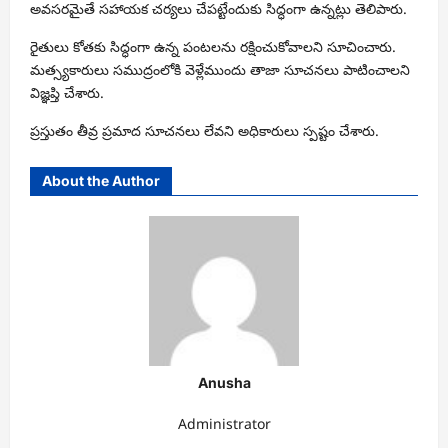
అవసరమైతే సహాయక చర్యలు చేపట్టేందుకు సిద్ధంగా ఉన్నట్లు తెలిపారు.
రైతులు కోతకు సిద్ధంగా ఉన్న పంటలను రక్షించుకోవాలని సూచించారు.
మత్స్యకారులు సముద్రంలోకి వెళ్లేముందు తాజా సూచనలు పాటించాలని
విజ్ఞప్తి చేశారు.
ప్రస్తుతం తీవ్ర ప్రమాద సూచనలు లేవని అధికారులు స్పష్టం చేశారు.
About the Author
Anusha
Administrator