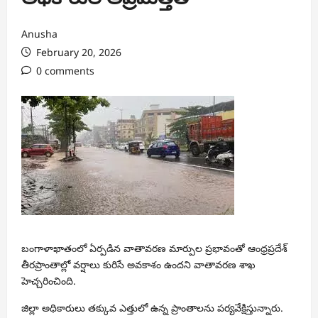
Anusha
February 20, 2026
0 comments
బంగాళాఖాతంలో ఏర్పడిన వాతావరణ మార్పుల ప్రభావంతో ఆంధ్రప్రదేశ్
తీరప్రాంతాల్లో వర్షాలు కురిసే అవకాశం ఉందని వాతావరణ శాఖ
హెచ్చరించింది.
జిల్లా అధికారులు తక్కువ ఎత్తులో ఉన్న ప్రాంతాలను పర్యవేక్షిస్తున్నారు.